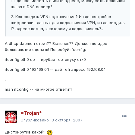
1. Где прописывать свой IP адресс, маску сети, основной
шлюз и DNS сервер?
2. Как создать VPN подключение? И где настройка
шифрования данных для подключения VPN, и где вводить
IP адресс компа, к которому я подключаюсь?..
А dhcp daemon стоит?? Включен?? Должен по идее
большинство сделать! Попробуй ifconfig:
ifconfig eth0 up -- врубает сетевуху етх0
ifconfig eth0 192.168.0.1 -- даёт ей адресс 192.168.0.1
...
man ifconfig -- на многое ответит!
*Trojan*
Опубликовано
13 октября, 2007
Дистрибутив какой?