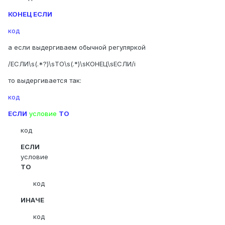
КОНЕЦ ЕСЛИ
код
а если выдергиваем обычной регуляркой
/ЕСЛИ\s(.*?)\sТО\s(.*)\sКОНЕЦ\sЕСЛИ/i
то выдергивается так:
код
ЕСЛИ
условие
ТО
код
ЕСЛИ
условие
ТО
код
ИНАЧЕ
код