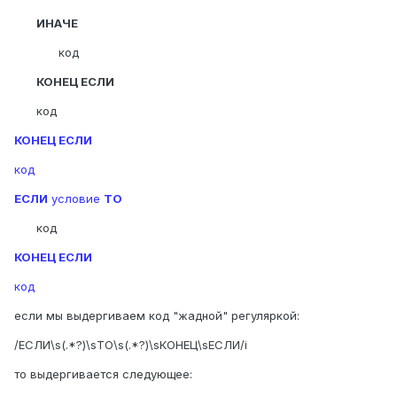
ИНАЧЕ
код
КОНЕЦ ЕСЛИ
код
КОНЕЦ ЕСЛИ
код
ЕСЛИ
условие
ТО
код
КОНЕЦ ЕСЛИ
код
если мы выдергиваем код "жадной" регуляркой:
/ЕСЛИ\s(.*?)\sТО\s(.*?)\sКОНЕЦ\sЕСЛИ/i
то выдергивается следующее: