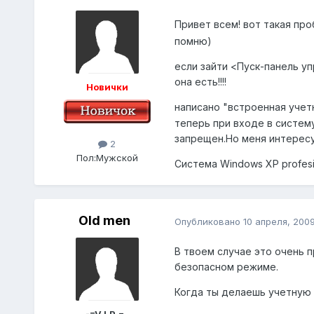
Привет всем! вот такая пр
помню)
если зайти <Пуск-панель уп
она есть!!!!
Новички
написано "встроенная учет
теперь при входе в систему
запрещен.Но меня интересуе
2
Пол:
Мужской
Система Windows XP profesi
Old men
Опубликовано
10 апреля, 200
В твоем случае это очень п
безопасном режиме.
Когда ты делаешь учетную з