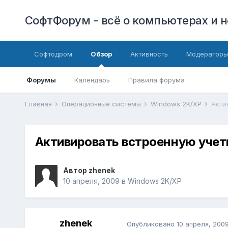
СофтФорум - всё о компьютерах и н
Софтодром
Обзор
Активность
Модераторы
Форумы
Календарь
Правила форума
Главная
Операционные системы
Windows 2K/XP
Акти
Активировать встроенную учет
Автор
zhenek
10 апреля, 2009
в
Windows 2K/XP
zhenek
Опубликовано
10 апреля, 200