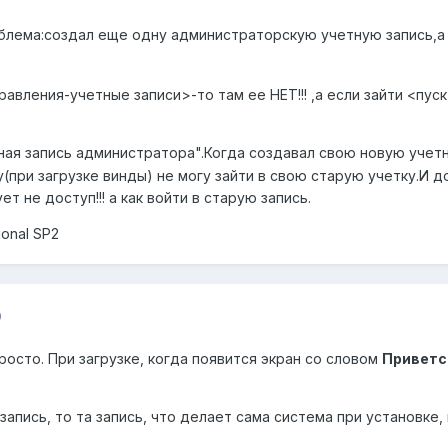
облема:создал еще одну администраторскую учетную запись,а 
равления-учетные записи>-то там ее НЕТ!!! ,а если зайти <пу
ная запись администратора".Когда создавал свою новую учетн
(при загрузке винды) не могу зайти в свою старую учетку.И д
т не доступ!!! а как войти в старую запись.
onal SP2
9
росто. При загрузке, когда появится экран со словом
Приветс
апись, то та запись, что делает сама система при установке, 