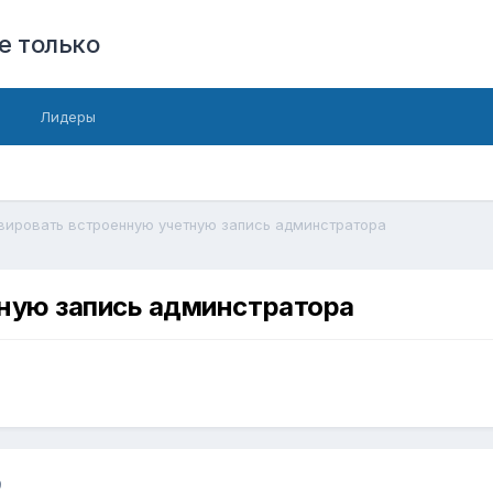
е только
Лидеры
вировать встроенную учетную запись админстратора
ную запись админстратора
9