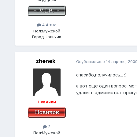
-=V.I.P.=-
4,4 тыс
Пол:
Мужской
Город:
Нальчик
zhenek
Опубликовано
14 апреля, 200
спасибо,получилось... :)
а вот еще один вопрос. мог
удалить администраторскую
Новички
2
Пол:
Мужской