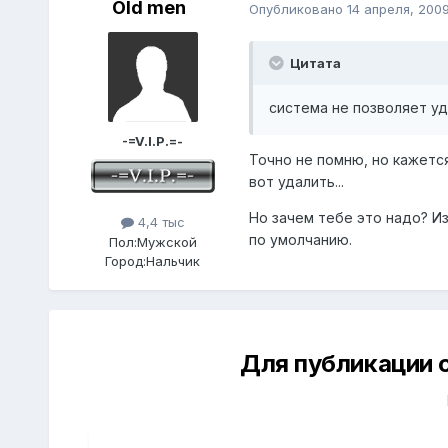
Old men
Опубликовано
14 апреля, 200
Цитата
система не позволяет у
-=V.I.P.=-
Точно не помню, но кажется
вот удалить...
Но зачем тебе это надо? И
4,4 тыс
по умолчанию.
Пол:
Мужской
Город:
Нальчик
Для публикации 