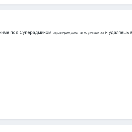
9
ежиме под Суперадмином
и удаляешь в
(Администратор, созданный при установке ОС)