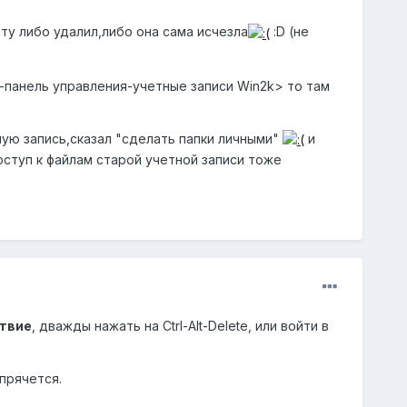
ту либо удалил,либо она сама исчезла
:D (не
ск-панель управления-учетные записи Win2k> то там
ую запись,сказал "сделать папки личными"
и
оступ к файлам старой учетной записи тоже
твие
, дважды нажать на Ctrl-Alt-Delete, или войти в
прячется.