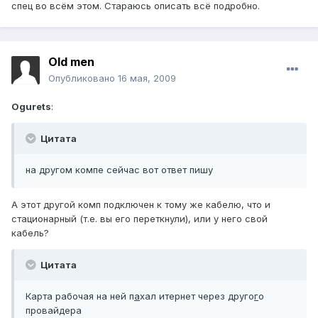
спец во всём этом. Стараюсь описать всё подробно.
Old men
Опубликовано
16 мая, 2009
Ogurets
:
Цитата
на другом компе сейчас вот ответ пишу
А этот другой комп подключен к тому же кабелю, что и
стационарный (т.е. вы его переткнули), или у него свой
кабель?
Цитата
Карта рабочая на ней п
а
хал итернет через друго
г
о
провайдера