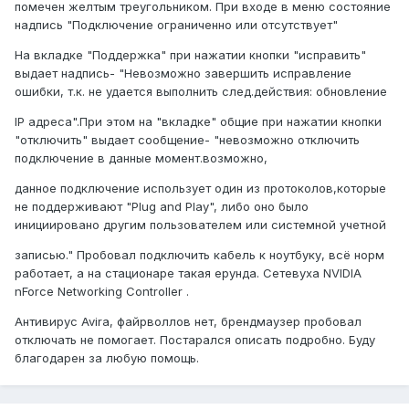
помечен желтым треугольником. При входе в меню состояние
надпись "Подключение ограниченно или отсутствует"
На вкладке "Поддержка" при нажатии кнопки "исправить"
выдает надпись- "Невозможно завершить исправление
ошибки, т.к. не удается выполнить след.действия: обновление
IP адреса".При этом на "вкладке" общие при нажатии кнопки
"отключить" выдает сообщение- "невозможно отключить
подключение в данные момент.возможно,
данное подключение использует один из протоколов,которые
не поддерживают "Plug and Play", либо оно было
инициировано другим пользователем или системной учетной
записью." Пробовал подключить кабель к ноутбуку, всё норм
работает, а на стационаре такая ерунда. Сетевуха NVIDIA
nForce Networking Controller .
Антивирус Avira, файрволлов нет, брендмаузер пробовал
отключать не помогает. Постарался описать подробно. Буду
благодарен за любую помощь.