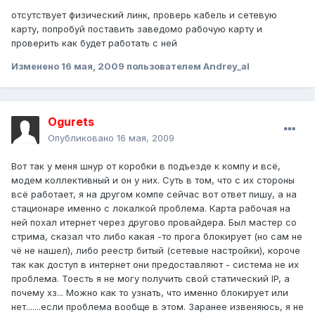
отсутствует физический линк, проверь кабель и сетевую
карту, попробуй поставить заведомо рабочую карту и
проверить как будет работать с ней
Изменено
16 мая, 2009
пользователем Andrey_al
Ogurets
Опубликовано
16 мая, 2009
Вот так у меня шнур от коробки в подъезде к компу и всё,
модем коллективный и он у них. Суть в том, что с их стороны
всё работает, я на другом компе сейчас вот ответ пишу, а на
стационаре именно с локалкой проблема. Карта рабочая на
ней похал итернет через другово провайдера. Был мастер со
стрима, сказал что либо какая -то прога блокирует (но сам не
чё не нашел), либо реестр битый (сетевые настройки), короче
так как доступ в интернет они предоставляют - система не их
проблема. Тоесть я не могу получить свой статический IP, а
почему хз... Можно как то узнать, что именно блокирует или
нет.......если проблема вообще в этом. Заранее извеняюсь, я не