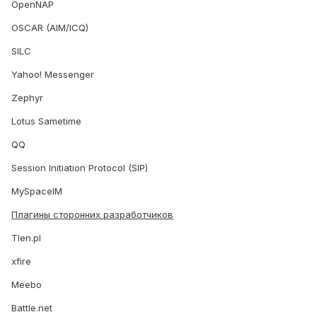
OpenNAP
OSCAR (AIM/ICQ)
SILC
Yahoo! Messenger
Zephyr
Lotus Sametime
QQ
Session Initiation Protocol (SIP)
MySpaceIM
Плагины сторонних разработчиков
Tlen.pl
xfire
Meebo
Battle.net