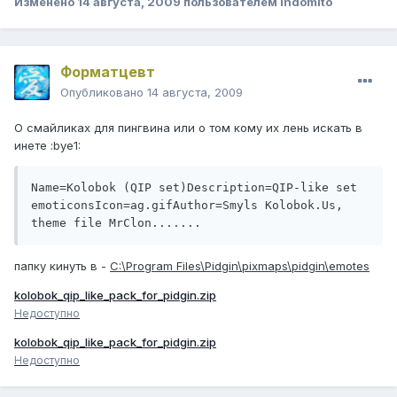
Изменено
14 августа, 2009
пользователем Indomito
Форматцевт
Опубликовано
14 августа, 2009
О смайликах для пингвина или о том кому их лень искать в
инете :bye1:
Name=Kolobok (QIP set)Description=QIP-like set 
emoticonsIcon=ag.gifAuthor=Smyls Kolobok.Us, 
theme file MrClon.......
папку кинуть в -
C:\Program Files\Pidgin\pixmaps\pidgin\emotes
kolobok_qip_like_pack_for_pidgin.zip
Недоступно
kolobok_qip_like_pack_for_pidgin.zip
Недоступно