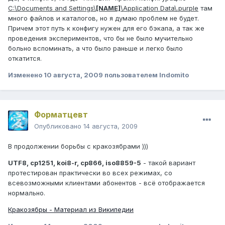
C:\Documents and Settings\
[NAME]
\Application Data\.purple
там
много файлов и каталогов, но я думаю проблем не будет.
Причем этот путь к конфигу нужен для его бэкапа, а так же
проведения экспериментов, что бы не было мучительно
больно вспоминать, а что было раньше и легко было
откатится.
Изменено
10 августа, 2009
пользователем Indomito
Форматцевт
Опубликовано
14 августа, 2009
В продолжении борьбы с кракозябрами )))
UTF8, cp1251, koi8-r, cp866, iso8859-5
- такой вариант
протестирован практически во всех режимах, со
всевозможными клиентами абонентов - всё отображается
нормально.
Кракозябры - Материал из Википедии