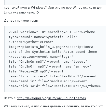
где такой путь в Windows? Или это не про Windows, хотя для
Linux указано явно. :D
Да, вот пример темы
<?xml version="1.0" encoding="UTF-8"?><theme 
type="sound" name="Synthetic Bells" 
author="SyntheticFrost" 
image="pianists_bells_3.png"><description>A 
port of the Synthetic Bells Adium sound theme.
</description><event name="login" 
file="CntSnOn.mp3"/><event name="logout" 
file="CntSnOff.mp3"/><event name="im_recv" 
file="ReceiveIM.mp3"/><event 
name="first_im_recv" file="NewIM.mp3"/><event 
name="send_im" file="SendIM.mp3"/><event 
name="nick_said" file="ReceiveIM.mp3"/></theme>
Взято с
http://developer.pidgin.im/wiki/SoundThemes
PS Тему скачал, а что с ней делать не понятно, те понятно что