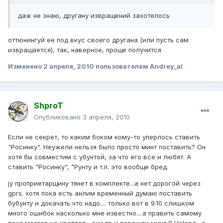
даж не знаю, другану извращений захотелось
оттюнингуй ее под вкус своего другана (или пусть сам
извращается), так, наверное, проще получится
Изменено
2 апреля, 2010
пользователем Andrey_al
ShproT
Опубликовано
3 апреля, 2010
Если не секрет, то каким боком кому-то уперлось ставить
"Росинку". Неужели нельзя было просто минт поставить? Он
хотя бы совместим с убунтой, за что его все и любят. А
ставить "Росинку", "Рунту и т.п. это вообще бред.
jy проприетарщину тянет в комплекте...а нет дорогой через
gprs. хотя пока есть анлим временный думаю поставить
бубунту и докачать что надо.... только вот в 9.10 слишком
много ошибок насколько мне известно....а править самому