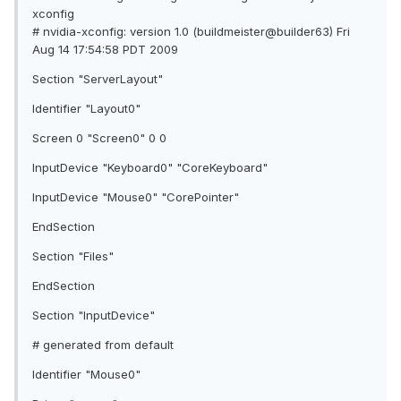
xconfig
# nvidia-xconfig: version 1.0 (buildmeister@builder63) Fri
Aug 14 17:54:58 PDT 2009
Section "ServerLayout"
Identifier "Layout0"
Screen 0 "Screen0" 0 0
InputDevice "Keyboard0" "CoreKeyboard"
InputDevice "Mouse0" "CorePointer"
EndSection
Section "Files"
EndSection
Section "InputDevice"
# generated from default
Identifier "Mouse0"