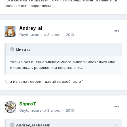
пока мозгов не хватает... они то и перешли минт 8 Helena....в
росинке они поправлены....
Andrey_al
Опубликовано
3 апреля, 2010
Цитата
только вот в 9.10 слишком много ошибок насколько мне
известно....в росинке они поправлены....
"... а из зала говорят: давай подробности"
ShproT
Опубликовано
3 апреля, 2010
Andrey_al сказал: