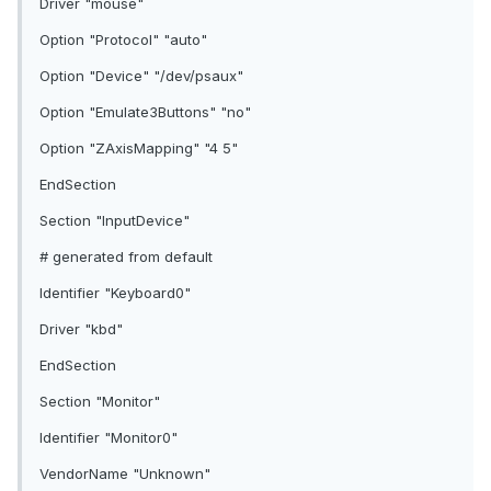
Driver "mouse"
Option "Protocol" "auto"
Option "Device" "/dev/psaux"
Option "Emulate3Buttons" "no"
Option "ZAxisMapping" "4 5"
EndSection
Section "InputDevice"
# generated from default
Identifier "Keyboard0"
Driver "kbd"
EndSection
Section "Monitor"
Identifier "Monitor0"
VendorName "Unknown"