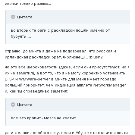
иконки только разные...
Цитата
во вторых те баги с раскладкой пошли именно от
бубунты.....
странно, до Минта я даже не подозревал, что русская и
ирландская раскладки братья-близнецы... :blush2:
но это все шероховатости (даже, если они присутствуют, но я
их не заметил), а вот то, что я не могу корректно установить
LTSP и WMWare-server в Минте для меня имеет гораздо
больший приоритет, чем индикация апплета NetworkManager...
и, как ты справедливо заметил:
Цитата
все это править мозга не хватит...
да и желания особого нету, если в Убунте это ставится почти