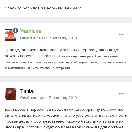
Спасибо большое :) Век живи, век учись!
Yezhishe
Опубликовано
7 апреля, 2010
Правда, для использования указанных переходников надо
обжать порезанные концы...
(оснастить концы коннектором RJ45, и соответственно -
расположить проводники по стандарту. потребуется специальный инструмент, потому что хоть и можно зажать
коннекторы плоской (шлицевой) отвёрткой, но нет гарантий)
Timba
Опубликовано
7 апреля, 2010
Если кабель порезан за пределами квартиры (ну не сами же
вы его в квартире порезали), то это уже зона ответственности
провайдера, и соответственно, можно бесплатно вызвать их
инженера, который будет со всем необходимым для обжима