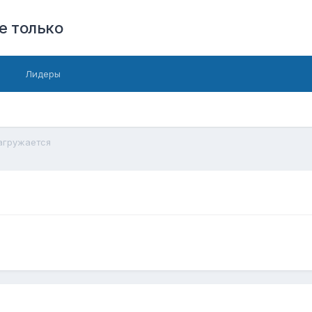
е только
Лидеры
агружается