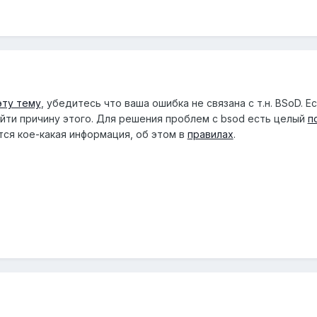
эту тему
, убедитесь что ваша ошибка не связана с т.н. BSoD. 
айти причину этого. Для решения проблем с bsod есть целый
п
тся кое-какая информация, об этом в
правилах
.