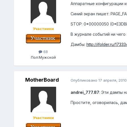
Аппаратные конфигурации 
Синий экран пишет: PAGE_F
STOP: 0*00000050 (0*E3DB
Участники
В журнале событий ни чего 
Дамбы:
http://ifolder.ru/1733
68
Пол:
Мужской
MotherBoard
Опубликовано
17 апреля, 2010
andrei_777.87
: Эти дампы 
Простите, оговорилась, да
Участники