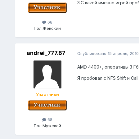
3.С какой именно игрой пр
68
Пол:
Женский
andrei_777.87
Опубликовано
15 апреля, 2010
AMD 4400+, оперативы 3 Гб
Я пробовал с NFS Shift и Call 
Участники
68
Пол:
Мужской