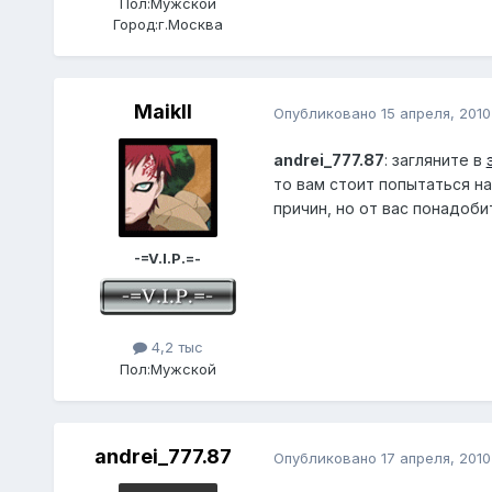
Пол:
Мужской
Город:
г.Москва
Maikll
Опубликовано
15 апреля, 2010
andrei_777.87
: загляните в
то вам стоит попытаться н
причин, но от вас понадоби
-=V.I.P.=-
4,2 тыс
Пол:
Мужской
andrei_777.87
Опубликовано
17 апреля, 2010