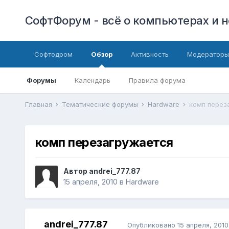
СофтФорум - всё о компьютерах и н
Софтодром
Обзор
Активность
Модераторы
Форумы
Календарь
Правила форума
Главная
Тематические форумы
Hardware
комп перез
комп перезагружается
Автор
andrei_777.87
15 апреля, 2010
в
Hardware
andrei_777.87
Опубликовано
15 апреля, 2010