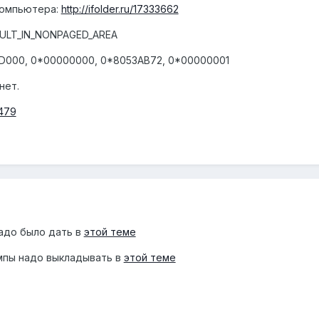
компьютера:
http://ifolder.ru/17333662
AULT_IN_NONPAGED_AREA
D000, 0*00000000, 0*8053AB72, 0*00000001
нет.
3479
надо было дать в
этой теме
мпы надо выкладывать в
этой теме