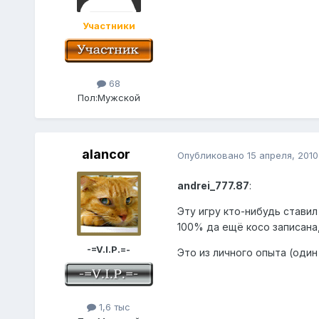
Участники
68
Пол:
Мужской
alancor
Опубликовано
15 апреля, 2010
andrei_777.87
:
Эту игру кто-нибудь ставил 
100% да ещё косо записана,
-=V.I.P.=-
Это из личного опыта (один 
1,6 тыс