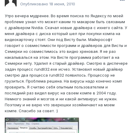
Опубликовано
18 июня, 2010
Утро вечера мудренее. Во время поиска по Яндексу по моей
проблеме узнал что может каким то макаром быть связаным
с драйвером Nvidia. Скачал новые драйвера с ихнего сайта. У
меня драйвера с диска который шел при покупки компа на
видеокарточку стоят. Они под Висту были. Майкрософт
говорит о совместимости программ и драйверов для Висты и
Семерки но совместимось это видно хреновая. Я не раз
накалывалься на этом. На Висте программа работает а на
Семерки нету. Удалил я старый драйвер. Смотрю в диспечере
задач процесс rundll32.exe исчез. Установил новый драйвер
смотрю два процесса rundll32 появилось. Процессор не
грузиться. Проблема решена. На вирусы надо конечно комп
проверить. Я считаю себя опытным пользователем и
последний раз видел вирус на своем компе в 2004 году.
Немного знаний и мозгов и ни какой антивирус не нужен.
Поэтому и не верю что зверюшки хозяйничают на моем
компе. Спасибо за совет. :)