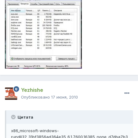
Yezhishe
Опубликовано
17 июня, 2010
Цитата
x86_microsoft-windows-
rundll32_31bf3856ad364e35_6.1.7600.16385_none_d7dba7b3