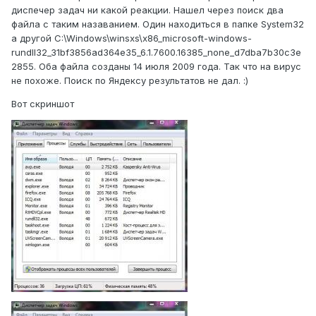
диспечер задач ни какой реакции. Нашел через поиск два
файла с таким назаванием. Один находиться в папке System32
а другой C:\Windows\winsxs\x86_microsoft-windows-
rundll32_31bf3856ad364e35_6.1.7600.16385_none_d7dba7b30c3e
2855. Оба файла созданы 14 июля 2009 года. Так что на вирус
не похоже. Поиск по Яндексу результатов не дал. :)
Вот скриншот