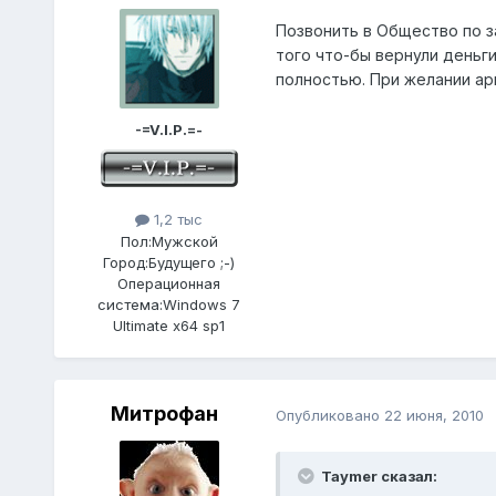
Позвонить в Общество по з
того что-бы вернули деньги
полностью. При желании арг
-=V.I.P.=-
1,2 тыс
Пол:
Мужской
Город:
Будущего ;-)
Операционная
система:
Windows 7
Ultimate x64 sp1
Митрофан
Опубликовано
22 июня, 2010
Taymer сказал: