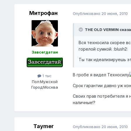
Митрофан
Опубликовано
20 июня, 2010
THE OLD VERMIN сказа
Вся техносила скорее вс
горелой сумкой. :blush2:
Завсегдатаи
Ты так идеализируешь эт
В гробе я видел Техносилу
1 тыс
Пол:
Мужской
Срок гарантии давно уж кон
Город:
Москва
Своих прав потребителя я 
наличные!?
Taymer
Опубликовано
20 июня, 2010