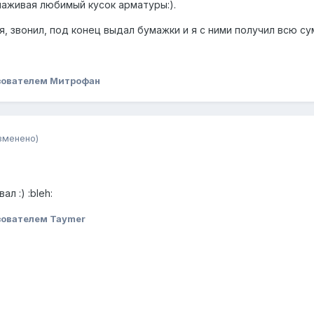
глаживая любимый кусок арматуры:).
, звонил, под конец выдал бумажки и я с ними получил всю сум
зователем Митрофан
зменено)
л :) :bleh:
ователем Taymer