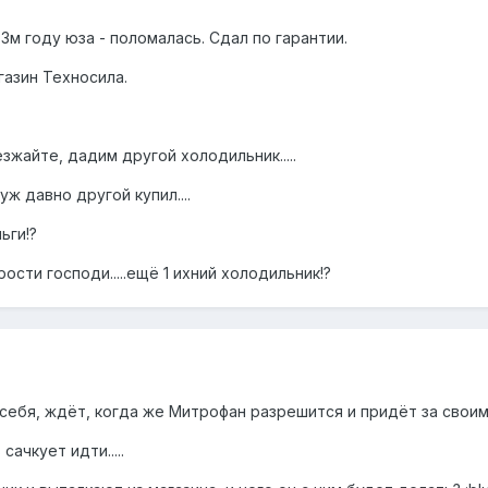
 3м году юза - поломалась. Сдал по гарантии.
газин Техносила.
зжайте, дадим другой холодильник.....
ж давно другой купил....
ьги!?
рости господи.....ещё 1 ихний холодильник!?
 себя, ждёт, когда же Митрофан разрешится и придёт за свои
ачкует идти.....