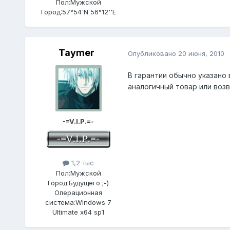
Пол:
Мужской
Город:
57°54'N 56°12''E
Taymer
Опубликовано
20 июня, 2010
В гарантии обычно указано 
аналогичный товар или возв
-=V.I.P.=-
1,2 тыс
Пол:
Мужской
Город:
Будущего ;-)
Операционная
система:
Windows 7
Ultimate x64 sp1