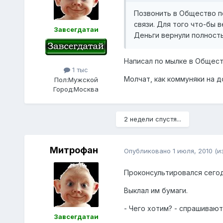
Позвонить в Общество по
связи. Для того что-бы 
Завсегдатаи
Деньги вернули полность
Написал по мылке в Общест
1 тыс
Молчат, как коммуняки на д
Пол:
Мужской
Город:
Москва
2 недели спустя...
Митрофан
Опубликовано
1 июля, 2010
(и
Проконсультировался сегод
Выклал им бумаги.
- Чего хотим? - спрашивают
Завсегдатаи