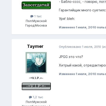
- Бабло-сссс, - говорю, по
Гарантийщик много суетился
1 тыс
Уря! :bleh:
Пол:
Мужской
Город:
Москва
Изменено
1 июля, 2010
поль
Taymer
Опубликовано
1 июля, 2010
(и
JPGG это что?
Хитрый какой, отредактирова
Изменено
1 июля, 2010
польз
-=V.I.P.=-
1,2 тыс
Пол:
Мужской