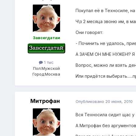
Покупал её в Техносиле, на
Ч\з 2 месяца звоню им, в ма
Они говорят:
Завсегдатаи
- Починить не удалось, прие
А ЗАЧЕМ ОН МНЕ НУЖЕН!? Я у
1 тыс
Вопрос, можно ли взять ден
Пол:
Мужской
Город:
Москва
Или придётся выбирать......п
Митрофан
Опубликовано
20 июня, 2010
Вся Техносила сидит щас у
А Митрофан без аргументов с