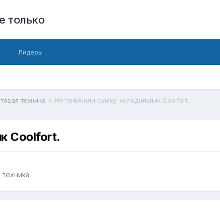
е только
Лидеры
ытовая техника
Не починили сумку-холодильник Coolfort.
 Coolfort.
 техника