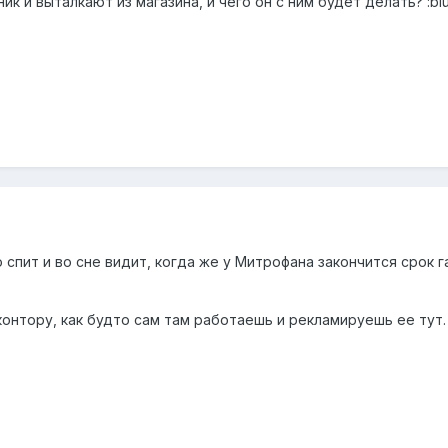
к и выталкают из магазина, и чего он с ним будет делать? :blu
 спит и во сне видит, когда же у Митрофана закончится срок 
контору, как будто сам там работаешь и рекламируешь ее тут.