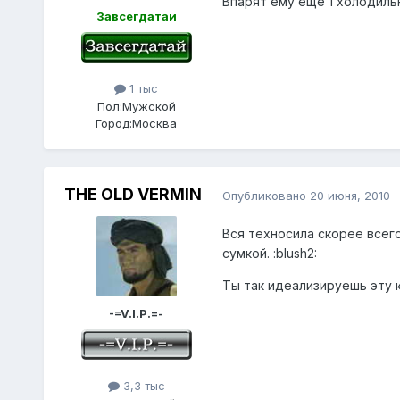
Впарят ему ещё 1 холодильни
Завсегдатаи
1 тыс
Пол:
Мужской
Город:
Москва
THE OLD VERMIN
Опубликовано
20 июня, 2010
Вся техносила скорее всего
сумкой. :blush2:
Ты так идеализируешь эту 
-=V.I.P.=-
3,3 тыс