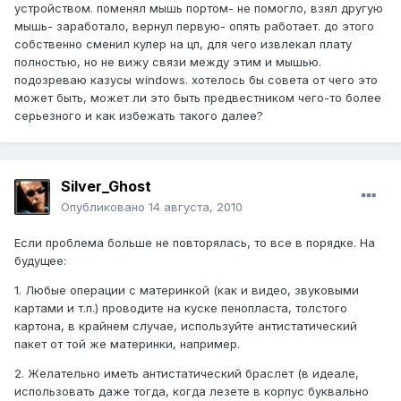
устройством. поменял мышь портом- не помогло, взял другую
мышь- заработало, вернул первую- опять работает. до этого
собственно сменил кулер на цп, для чего извлекал плату
полностью, но не вижу связи между этим и мышью.
подозреваю казусы windows. хотелось бы совета от чего это
может быть, может ли это быть предвестником чего-то более
серьезного и как избежать такого далее?
Silver_Ghost
Опубликовано
14 августа, 2010
Если проблема больше не повторялась, то все в порядке. На
будущее:
1. Любые операции с материнкой (как и видео, звуковыми
картами и т.п.) проводите на куске пенопласта, толстого
картона, в крайнем случае, используйте антистатический
пакет от той же материнки, например.
2. Желательно иметь антистатический браслет (в идеале,
использовать даже тогда, когда лезете в корпус буквально