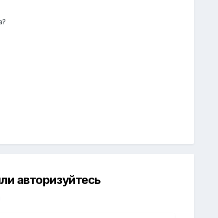
а?
ли авторизуйтесь
й