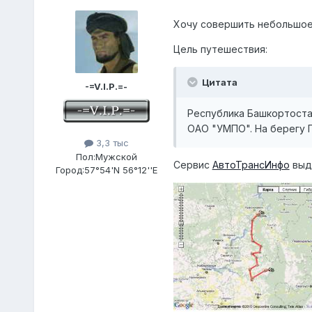
Хочу совершить небольшое
Цель путешествия:
Цитата
-=V.I.P.=-
Республика Башкортостан
ОАО "УМПО". На берегу 
3,3 тыс
Пол:
Мужской
Сервис
АвтоТрансИнфо
выда
Город:
57°54'N 56°12''E