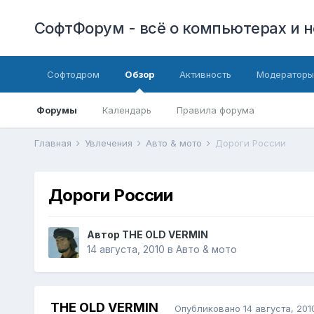
СофтФорум - всё о компьютерах и н
Софтодром
Обзор
Активность
Модераторы
Форумы
Календарь
Правила форума
Главная
Увлечения
Авто & мото
Дороги России
Дороги России
Автор
THE OLD VERMIN
14 августа, 2010
в
Авто & мото
THE OLD VERMIN
Опубликовано
14 августа, 201