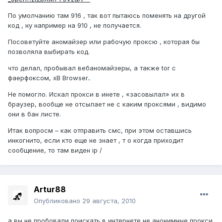
По умолчанию там 916 , так вот пытаюсь поменять на другой
код , ну например на 910 , не получается.
Посоветуйте аномайзер или рабочую проксю , которая бы
позволяла выбирать код.
что делал, пробывал вебаномайзеры, а также tor с
фаерфоксом, xB Browser..
Не помогло. Искал прокси в инете , «засовылал» их в
браузер, вообще не отсылает не с каким проксями , видимо
они в бан листе.
Итак вопросм – как отправить смс, при этом оставшись
инкогнито, если кто еще не знает , т о когда приходит
сообщение, то там виден ip /
Artur88
Опубликовано
29 августа, 2010
а вы не пробовали поискать в интернете не анонимные прокси