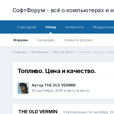
СофтФорум - всё о компьютерах и н
Софтодром
Обзор
Активность
Модераторы
Форумы
Календарь
Правила форума
Главная
Увлечения
Авто & мото
Топливо. Цена и каче
Топливо. Цена и качество.
Автор
THE OLD VERMIN
14 сентября, 2010
в
Авто & мото
THE OLD VERMIN
Опубликовано
14 сентября, 20