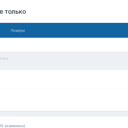
е только
Лидеры
ство.
10
(изменено)