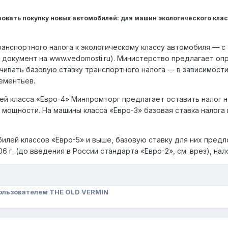
вать покупку новых автомобилей: для машин экологического класс
у транспортного налога к экологическому классу автомобиля —
. документ на www.vedomosti.ru). Министерство предлагает о
чивать базовую ставку транспортного налога — в зависимост
ементьев.
й класса «Евро-4» Минпромторг предлагает оставить налог неи
от мощности. На машины класса «Евро-3» базовая ставка налога 
билей классов «Евро-5» и выше, базовую ставку для них пред
6 г. (до введения в России стандарта «Евро-2», см. врез), нал
ользователем THE OLD VERMIN