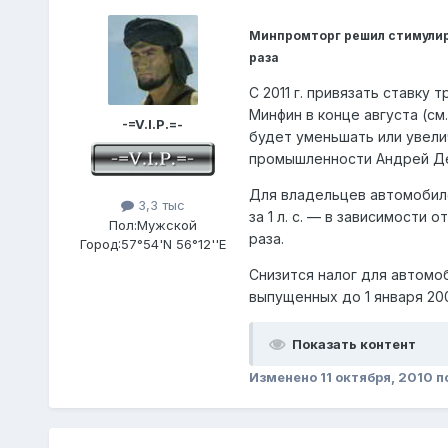
Минпромторг решил стимулиро
раза
С 2011 г. привязать ставк
Минфин в конце августа (см
-=V.I.P.=-
будет уменьшать или увели
промышленности Андрей Д
Для владельцев автомобиле
3,3 тыс
за 1 л. с. — в зависимости 
Пол:
Мужской
раза.
Город:
57°54'N 56°12''E
Снизится налог для автомо
выпущенных до 1 января 200
Показать контент
Изменено
11 октября, 2010
п