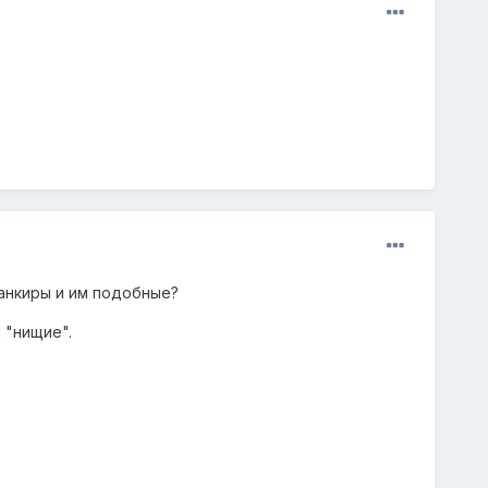
банкиры и им подобные?
 "нищие".