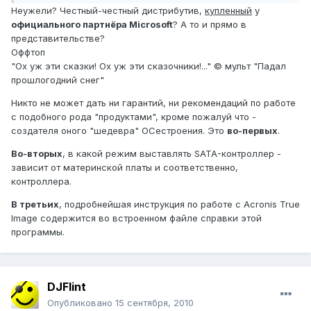
Неужели? Честный-честный дистрибутив,
купленный
у
официального партнёра Microsoft
? А то и прямо в
представительстве?
Оффтоп
"Ох уж эти сказки! Ох уж эти сказочники!..." © мульт "Падал
прошлогодний снег"
Никто не может дать ни гарантий, ни рекомендаций по работе
с подобного рода "продуктами", кроме пожалуй что -
создателя оного "шедевра" ОСестроения. Это
во-первых
.
Во-вторых
, в какой режим выставлять SATA-контроллер -
зависит от материнской платы и соответственно,
контроллера.
В третьих
, подробнейшая инструкция по работе с Acronis True
Image содержится во встроенном файле справки этой
программы.
DJFlint
Опубликовано
15 сентября, 2010