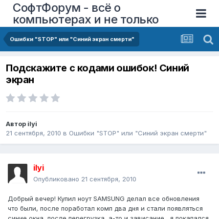
СофтФорум - всё о
компьютерах и не только
Ошибки "STOP" или "Синий экран смерти"
Подскажите с кодами ошибок! Синий
экран
Автор
ilyi
21 сентября, 2010
в
Ошибки "STOP" или "Синий экран смерти"
ilyi
Опубликовано
21 сентября, 2010
Добрый вечер! Купил ноут SAMSUNG делал все обновления
что были, после поработал комп два дня и стали появляться
синие окна, после перегрузка, а-то и зависание , я покапался