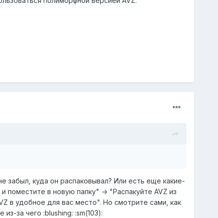
пользоваться полиморфной версией AVZ.
е забыл, куда он распаковывал? Или есть еще какие-
 и поместите в новую папку" -> "Распакуйте AVZ из
Z в удобное для вас место". Но смотрите сами, как
-за чего :blushing: :sm(103):