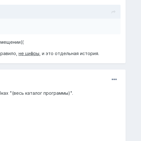
емещении((
правило,
не цифры
, и это отдельная история.
бках "(весь каталог программы)".