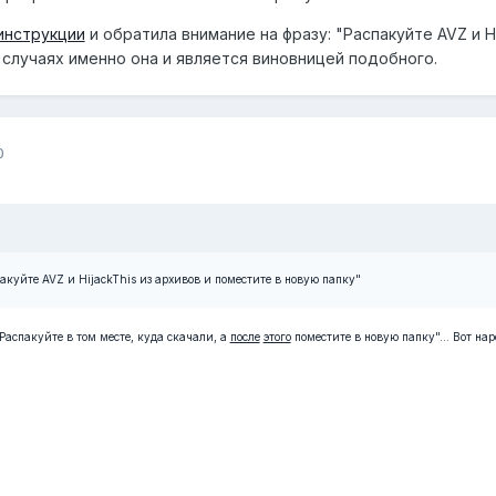
инструкции
и обратила внимание на фразу: "Распакуйте AVZ и Hi
 случаях именно она и является виновницей подобного.
0
акуйте AVZ и HijackThis из архивов и поместите в новую папку"
Распакуйте в том месте, куда скачали, а
после
этого
поместите в новую папку"... Вот на