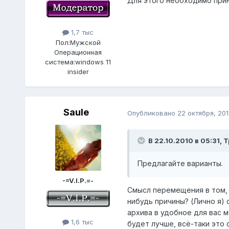
Для этого необходимо прин
1,7 тыс
Пол:
Мужской
Операционная
система:
windows 11
insider
Saule
Опубликовано
22 октября, 201
В 22.10.2010 в 05:31, 
Предлагайте варианты.
-=V.I.P.=-
Смысл перемещения в том, ч
нибудь причины? (Лично я) 
архива в удобное для вас м
1,6 тыс
будет лучше, всё-таки это 