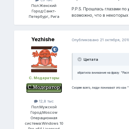
Пол:
Женский
P.P.S. Прошлась глазами по
Город:
Санкт-
возможно, что в некоторых
Петербург, Рига
Yezhishe
Опубликовано
21 октября, 201
Цитата
обратила внимание на фразу: "Расп
С. Модераторы
Скорее всего, люди понимают это как "
12,8 тыс
Пол:
Мужской
Город:
Moscow
Операционная
система:
Windows 10
Pro x64 Licensed