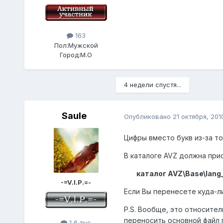
163
Пол:
Мужской
Город:
М.О
4 недели спустя...
Saule
Опубликовано
21 октября, 201
Цифры вместо букв из-за то
В каталоге AVZ должна при
каталог AVZ\Base\lang_
-=V.I.P.=-
Если Вы перенесете куда-ли
P.S. Вообще, это относител
переносить основной файл п
1,6 тыс