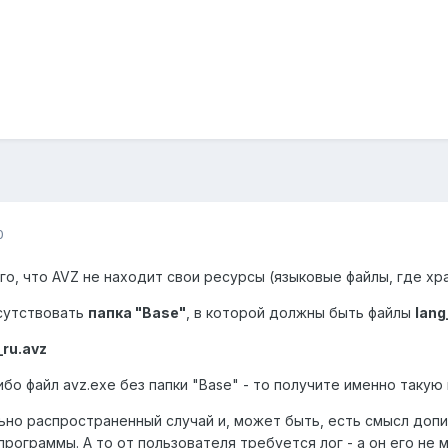
0
го, что AVZ не находит свои ресурсы (языковые файлы, где хр
сутствовать
папка "Base"
, в которой должны быть файлы
lang
ru.avz
бо файл avz.exe без папки "Base" - то получите именно такую
ьно распространенный случай и, может быть, есть смысл допи
рограммы. А то от пользователя требуется лог - а он его не 