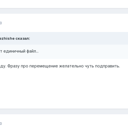
0
Yezhishe сказал:
т единичный файл...
виду. Фразу про перемещение желательно чуть подправить.
0