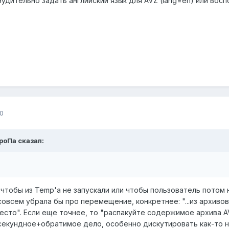
удительно задать английский язык для AVZ (lang=en) или вос
0
ТроПа сказал:
тобы из Temp'а не запускали или чтобы пользователь потом н
совсем убрала бы про перемещение, конкретнее: "...из архивов
есто". Если еще точнее, то "распакуйте содержимое архива AV
секундное+обратимое дело, особенно дискутировать как-то не из