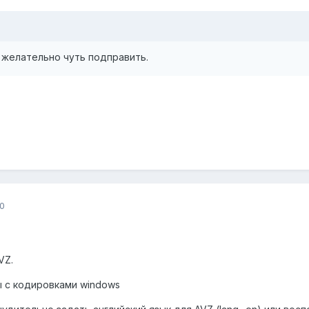
желательно чуть подправить.
0
VZ.
ы с кодировками windows