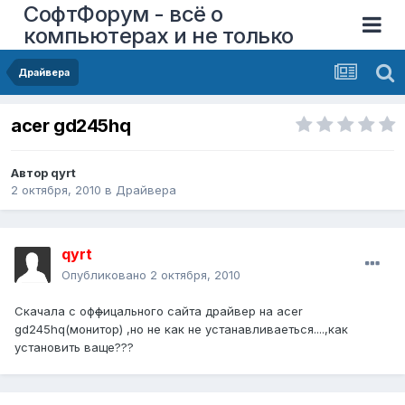
СофтФорум - всё о
компьютерах и не только
Драйвера
acer gd245hq
Автор
qyrt
2 октября, 2010
в
Драйвера
qyrt
Опубликовано
2 октября, 2010
Cкачала с оф
ф
ицального сайта драйвер на acer
gd245hq(монитор) ,но не как не устанавливаеться....,как
установить ваще???