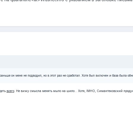
0
ньше он меня не подводил, но в этот раз не сработал. Хотя был включен и база была обн
деть
всего
. Не вижу смысла менять мыло на шило... Хотя, IMHO, Симантековский продук