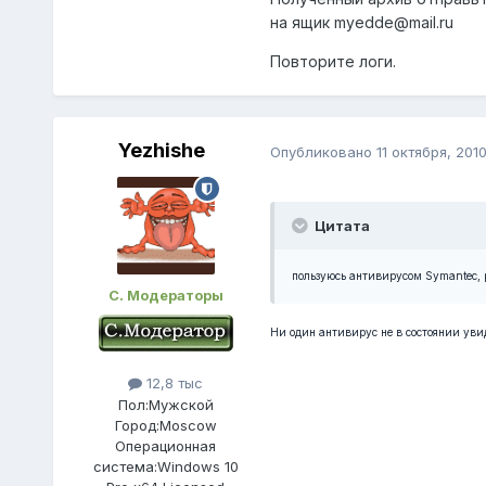
на ящик myedde@mail.ru
Повторите логи.
Yezhishe
Опубликовано
11 октября, 201
Цитата
пользуюсь антивирусом Symantec, ра
С. Модераторы
Ни один антивирус не в состоянии уви
12,8 тыс
Пол:
Мужской
Город:
Moscow
Операционная
система:
Windows 10