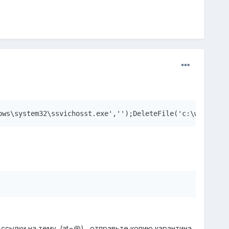
ows\system32\ssvichosst.exe','');DeleteFile('c:\windows\
 ссылки на тему. (at=@) , отправьте копию карантина