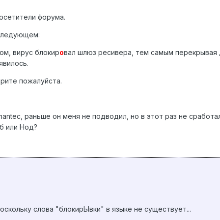
осетители форума.
следующем:
ом, вирус блокир
о
вал шлюз ресивера, тем самым перекрывая 
явилось.
рите пожалуйста.
ntec, раньше он меня не подводил, но в этот раз не сработа
б или Нод?
оскольку слова "блокирЫвки" в языке не существует...