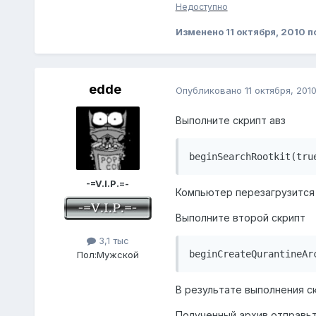
Недоступно
Изменено
11 октября, 2010
п
edde
Опубликовано
11 октября, 201
Выполните скрипт авз
beginSearchRootkit(tru
-=V.I.P.=-
Компьютер перезагрузится
Выполните второй скрипт
3,1 тыс
beginCreateQurantineAr
Пол:
Мужской
В результате выполнения с
Полученный архив отправьте 