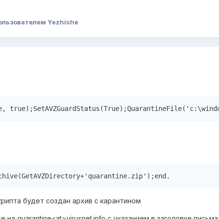
ользователем Yezhishe
0
e, true);SetAVZGuardStatus(True);QuarantineFile('c:\wind
chive(GetAVZDirectory+'quarantine.zip');end.
крипта будет создан архив с карантином
на quarantine<at>virusnet.info с указанием в заголовке письма