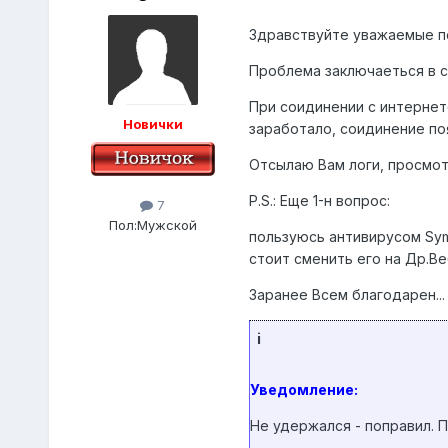
Здравствуйте уважаемые п
Проблема заключаеться в 
При соидинении с интернет
Новички
заработало, соидинение по
Отсылаю Вам логи, просмот
P.S.: Еще 1-н вопрос:
7
Пол:
Мужской
пользуюсь антивирусом Syma
стоит сменить его на Др.Ве
Заранее Всем благодарен...
i
Уведомление:
Не удержался - поправил. П