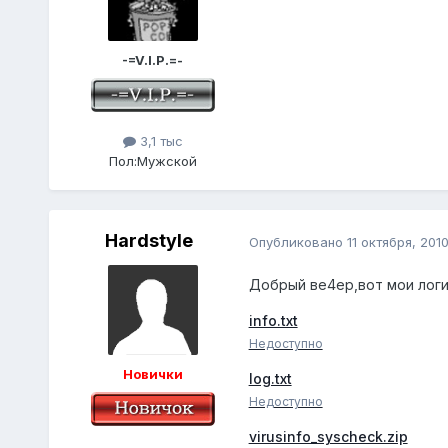
-=V.I.P.=-
3,1 тыс
Пол:
Мужской
Hardstyle
Опубликовано
11 октября, 201
Добрый ве4ер,вот мои логи,
info.txt
Недоступно
Новички
log.txt
Недоступно
virusinfo_syscheck.zip