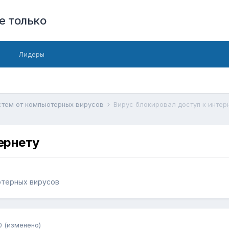
е только
Лидеры
стем от компьютерных вирусов
Вирус блокировал доступ к интер
ернету
ютерных вирусов
0
(изменено)