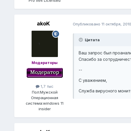
Pro x64 Licensed
akoK
Опубликовано
11 октября, 201
Цитата
Ваш запрос был проанали
Спасибо за сотрудничес
Модераторы
--
С уважением,
1,7 тыс
Служба вирусного монит
Пол:
Мужской
Операционная
система:
windows 11
insider