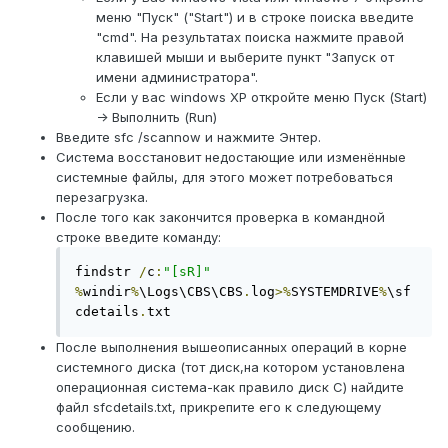
меню "Пуск" ("Start") и в строке поиска введите
"cmd". На результатах поиска нажмите правой
клавишей мыши и выберите пункт "Запуск от
имени администратора".
Если у вас windows XP откройте меню Пуск (Start)
-> Выполнить (Run)
Введите sfc /scannow и нажмите Энтер.
Система восстановит недостающие или изменённые
системные файлы, для этого может потребоваться
перезагрузка.
После того как закончится проверка в командной
строке введите команду:
findstr 
/
c
:
"[sR]"
%
windir
%
\Logs\CBS\CBS
.
log
>%
SYSTEMDRIVE
%
\sf
cdetails
.
txt
После выполнения вышеописанных операций в корне
системного диска (тот диск,на котором установлена
операционная система-как правило диск С) найдите
файл sfcdetails.txt, прикрепите его к следующему
сообщению.