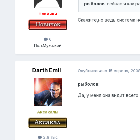
рыболов
: сейчас я как 
Новички
Скажите,но ведь система не
6
Пол:
Мужской
Darth Emil
Опубликовано
15 апреля, 200
рыболов
:
Да, у меня она видит всего 3
Аксакалы
2,8 тыс