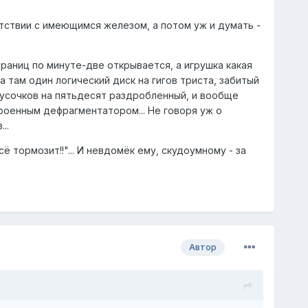
тствии с имеющимся железом, а потом уж и думать -
траниц по минуте-две открывается, а игрушка какая
 там один логический диск на гигов триста, забитый
а кусочков на пятьдесят раздробленный, и вообще
троенным дефрагментатором... Не говоря уж о
..
ё тормозит!!"... И невдомёк ему, скудоумному - за
Автор