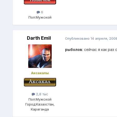
6
Пол:
Мужской
Darth Emil
Опубликовано
14 апреля, 200
рыболов
: сейчас я как раз
Аксакалы
2,8 тыс
Пол:
Мужской
Город:
Казахстан,
Караганда