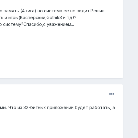
память (4 гига),но система ее не видит.Решил
ь и игры(Касперский,Gothik3 и тд)?
 систему?Спасибо,с уважением...
ы. Что из 32-битных приложений будет работать, а