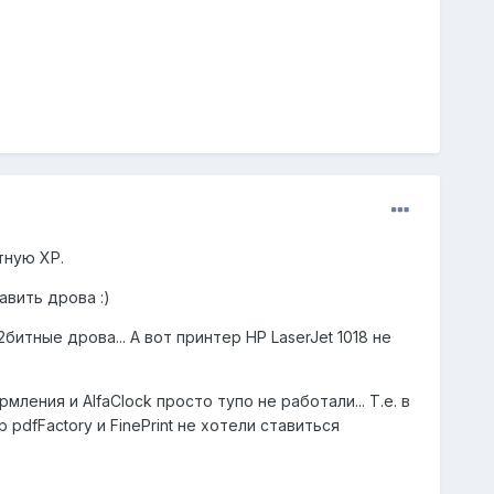
тную ХР.
авить дрова :)
битные дрова... А вот принтер HP LaserJet 1018 не
ния и AlfaClock просто тупо не работали... Т.е. в
pdfFactory и FinePrint не хотели ставиться