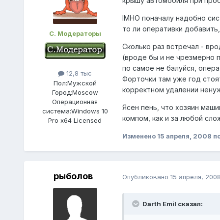
крышу автомобиля при проб
IMHO поначалу надобно сис
то ли оперативки добавить,
С. Модераторы
Сколько раз встречал - вро
(вроде бы и не чрезмерно п
по самое не балуйся, опера
12,8 тыс
Форточки там уже год стоят
Пол:
Мужской
корректном удалении ненуж
Город:
Moscow
Операционная
Ясен пень, что хозяин машин
система:
Windows 10
компом, как и за любой сло
Pro x64 Licensed
Изменено
15 апреля, 2008
по
рыболов
Опубликовано
15 апреля, 200
Darth Emil сказал: