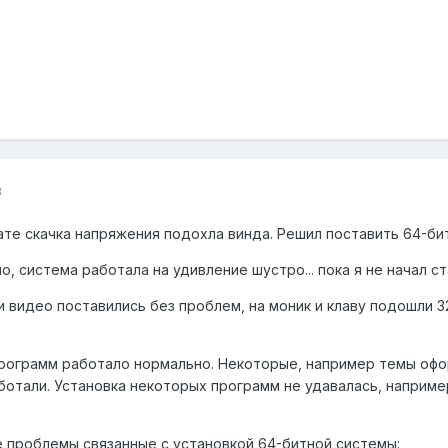
8
ате скачка напряжения подохла винда. Решил поставить 64-би
, система работала на удивление шустро... пока я не начал ст
и видео поставились без проблем, на моник и клаву подошли 32
ограмм работало нормально. Некоторые, например темы оформле
ботали. Установка некоторых программ не удавалась, например 
е проблемы связанные с установкой 64-битной системы: