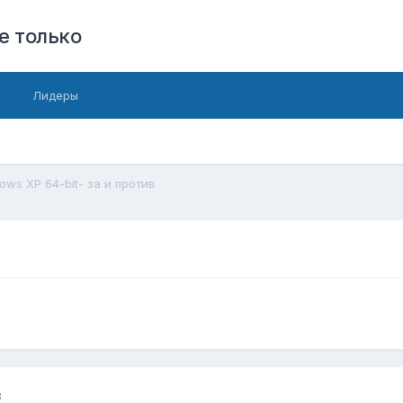
е только
Лидеры
ows XP 64-bit- за и против
8