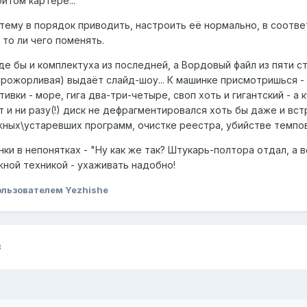
итом картере...
тему в порядок приводить, настроить её нормально, в соотве
 то ли чего поменять.
де бы и комплектуха из последней, а Вордовый файл из пяти с
рожорливая) выдаёт слайд-шоу... К машинке присмотришься - а
тивки - море, гига два-три-четыре, своп хоть и гигантский - 
 и ни разу(!) диск не дефрагментировался хоть бы даже и вс
ных\устаревших программ, очистке реестра, убийстве темпов.
ки в непонятках - "Ну как же так? Штукарь-полтора отдал, а вс
жной техникой - ухаживать надобно!
льзователем Yezhishe
8