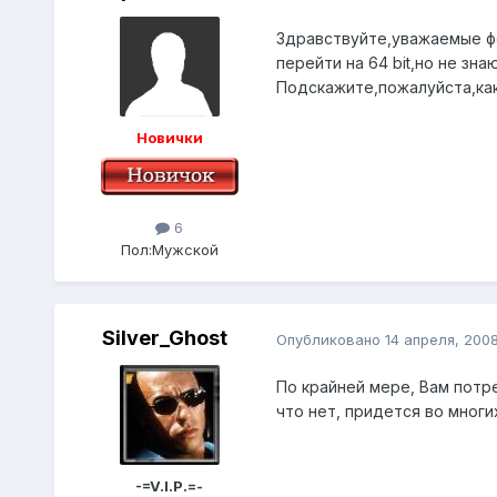
Здравствуйте,уважаемые фо
перейти на 64 bit,но не зн
Подскажите,пожалуйста,как
Новички
6
Пол:
Мужской
Silver_Ghost
Опубликовано
14 апреля, 200
По крайней мере, Вам потр
что нет, придется во мног
-=V.I.P.=-