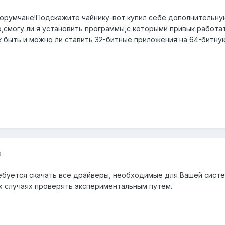
румчане!Подскажите чайнику-вот купил себе дополнительную 
аю,смогу ли я установить программы,с которыми привык работат
 быть и можно ли ставить 32-битные приложения на 64-битную
8
ебуется скачать все драйверы, необходимые для Вашей систем
их случаях проверять экспериментальным путем.