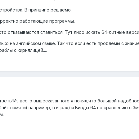
устройства. В принципе решаемо.
корректно работающие программы.
то отказываются ставиться. Тут либо искать 64-битные верси
лько на английском языке. Так что если есть проблемы с знан
раблы с кириллицей....
8
веты!Из всего вышесказанного я понял,что большой надобност
айт памяти( например, в играх) и Винды 64 по сравнению с 3мя
...