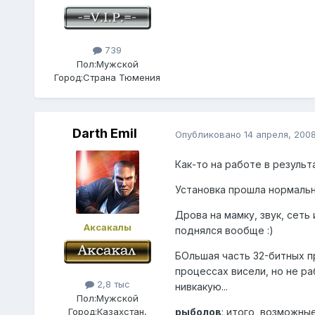
739
Пол:
Мужской
Город:
Страна Тюмения
Darth Emil
Опубликовано
14 апреля, 200
Как-то на работе в результ
Установка прошла нормально
Дрова на мамку, звук, сеть 
Аксакалы
поднялся вообще :)
БОльшая часть 32-битных пр
процессах висели, но не ра
2,8 тыс
нивкакую...
Пол:
Мужской
Город:
Казахстан,
рыболов
: итого, возможны