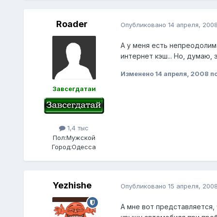
Roader
Опубликовано
14 апреля, 200
А у меня есть непреодолима
интернет кэш... Но, думаю, 
Изменено
14 апреля, 2008
по
Завсегдатаи
1,4 тыс
Пол:
Мужской
Город:
Одесса
Yezhishe
Опубликовано
15 апреля, 200
А мне вот представляется