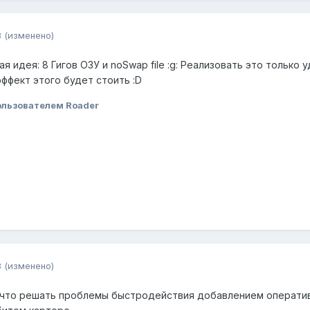
8
(изменено)
я идея: 8 Гигов ОЗУ и noSwap file :g: Реализовать это только
эффект этого будет стоить :D
льзователем Roader
8
(изменено)
, что решать проблемы быстродействия добавлением операти