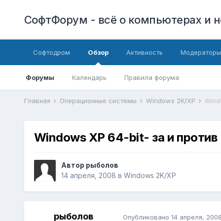
СофтФорум - всё о компьютерах и н
Софтодром
Обзор
Активность
Модераторы
Форумы
Календарь
Правила форума
Главная
Операционные системы
Windows 2K/XP
Wind
Windows XP 64-bit- за и против
Автор
рыболов
14 апреля, 2008
в
Windows 2K/XP
рыболов
Опубликовано
14 апреля, 200