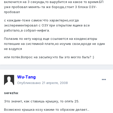
включится на 3 секунды,то вырубится на какое то время.БП
уже пробовал менять-та же борода,стоит 3 блока ОЗУ-
пробовал
с каждым-тоже самое.Что характерно,когда
эксперементировал с ОЗУ при открытом ящике все
работало,а собрал-нифига.
Полазив по нету народ еще ссылается на конденсаторы
потекшие на системной плате,но изучив свои,вроде не один
не вздулся
или потёк.Вопрос на засыпку:что бы это могло быть? :)
Wu-Tang
Опубликовано
21 апреля, 2008
serezha
:
Это значит, как ставишь крышку, то опять 25.
Возможно крышка козу каким-то образом делает...