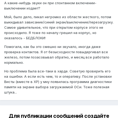
А какие-нибудь звуки он при спонтанном включении-
выключении издает?
Мой, было дело, пикал негромко из области жесткого, потом
выкидывал зависание/синий экран/выключение/перезагрузку.
Самое удивительное, что при открытом корпусе этого не
происходило. Я тоже по началу грешил на корпус, но
оказалось - БЕДБЛОКИ!
Помогала, как бы это смешно ни звучало, иногда даже
проверка контактов. Я от безысходности повыдергивал все
железо, потом позасовывал обратно, и месяц все работало
нормально.
Но проблема была все-таки в харде. Советую проверить его
на ошибки. А если есть чем, то и оперативу. После установки
Висты (вместе в ХР) у мну появилась программа диагностики
памяти на экране выбора загружаемой ОСи. Тоже полезная
штука...
Для публикации сообщений создайте