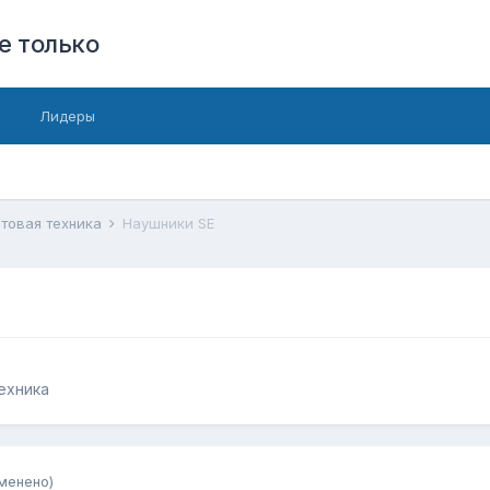
е только
Лидеры
ытовая техника
Наушники SE
ехника
менено)