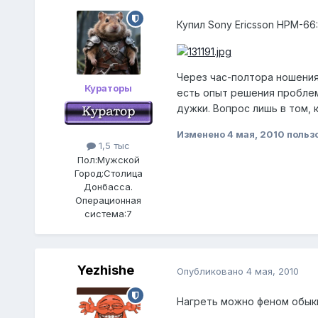
Купил Sony Ericsson HPM-66:
Через час-полтора ношения
Кураторы
есть опыт решения пробле
дужки. Вопрос лишь в том, к
Изменено
4 мая, 2010
пользо
1,5 тыс
Пол:
Мужской
Город:
Столица
Донбасса.
Операционная
система:
7
Yezhishe
Опубликовано
4 мая, 2010
Нагреть можно феном обы