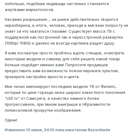
побольше, подобные индивиды частенько становятся
жертвами маркетологов.
Касаемо разрешения..., на рынке действительно творится
неразбериха, в итоге, человек, приходя в магазин попросту не
знает за что хвататься глазами. Существует масса ТВ с
поддержкой как построчной так и чересстрочной развертки
(1080p/ 1080i) и далеко не всегда картинка радует душу.
Я вам посоветую просто пройтись вдоль стендов, осмотреть
некоторые модели и самому для себя решить какой товар
больше подойдет именно вам! Попросите продавцов
предоставить вам возможность пожонглировать пультом,
проверить настройки яркости и цвета.
Мне лично импонируют последние модели ТВ от Филипс,
которые по цене гораздо ниже широко известного поколения
"LED tv" от Самсунга, а качество намного более
прогрессивное, при явном выигрыше в НЕразмытости
попикселевой прокрутки изображения.
Удачи!
Изменено
13 июня, 2010
пользователем Razorblade