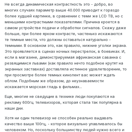
Не всегда динамическая контрастность это - добро, во
многих случаях параметр выше 40.000 приводит к гораздо
более худшей картинке, в сравнении с теми же LCD ТВ, но с
меньшими контрастными показателями. Причина кроется в
самом устройстве подачи и обработки сигналов. Скажу даже
больше, при более ярком контрасте, частенько искажаются
те темные места, что должны оставаться натурально -
темными. В основном это, как правило, нижние уголки экрана.
Это проявляется в сценах ночных перестрелок, в боевиках. И,
если в магазине, демонстрируемая африканская саванна с
резвящимися львами (как правило нечто подобное крутят на
экранных заставках) доставляла истинное удовлетворение, то
при просмотре более темных кинолент вас может ждать
облом. Подобным же образом, до неузнаваемости
искажается морская гладь в фильмах...
Еще, многие не сведущие в технике люди покупаются на
рекламу 600гц. телевизоров, которая стала так популярна в
наши дни.
Хотя ни один телевизор не способен реально выдавать
качество выше 100гц, - которое визуально улавливалось бы
человеком. Но, поскольку большинству людей нужно всего и