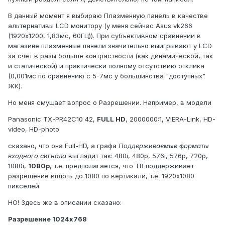
В данный момент я выбираю Плазменную панель в качестве
альтернативы LCD монитору (у меня сейчас Asus vk266
(1920х1200, 1,83мс, 60ГЦ)). При субъективном сравнении в
магазине плазменные панели значительно выигрывают у LCD
за счет в разы больше контрастности (как динамической, так
и статической) и практически полному отсутствию отклика
(0,001мс по сравнению с 5-7мс у большинства "доступных"
ЖК).
Но меня смущает вопрос о Разрешении. Например, в модели
Panasonic TX-PR42C10 42,
FULL HD
, 2000000:1, VIERA-Link, HD-
video, HD-photo
сказано, что она Full-HD, а графа
Поддерживаемые форматы
входного сигнала
выглядит так: 480i, 480p, 576i, 576p, 720p,
1080i,
1080p
, т.е. предполагается, что ТВ поддерживает
разрешение вплоть до 1080 по вертикали, т.е. 1920х1080
пикселей.
НО! Здесь же в описании сказано:
Разрешение 1024x768