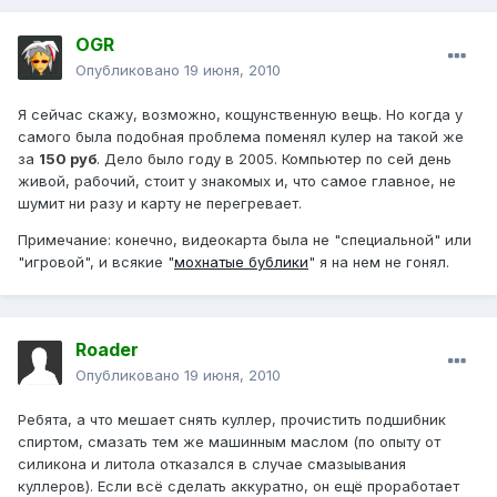
OGR
Опубликовано
19 июня, 2010
Я сейчас скажу, возможно, кощунственную вещь. Но когда у
самого была подобная проблема поменял кулер на такой же
за
150 руб
. Дело было году в 2005. Компьютер по сей день
живой, рабочий, стоит у знакомых и, что самое главное, не
шумит ни разу и карту не перегревает.
Примечание: конечно, видеокарта была не "специальной" или
"игровой", и всякие "
мохнатые бублики
" я на нем не гонял.
Roader
Опубликовано
19 июня, 2010
Ребята, а что мешает снять куллер, прочистить подшибник
спиртом, смазать тем же машинным маслом (по опыту от
силикона и литола отказался в случае смазыывания
куллеров). Если всё сделать аккуратно, он ещё проработает