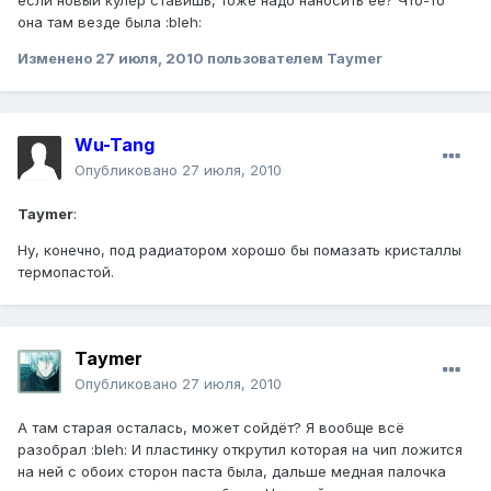
если новый кулер ставишь, тоже надо наносить её? Что-то
она там везде была :bleh:
Изменено
27 июля, 2010
пользователем Taymer
Wu-Tang
Опубликовано
27 июля, 2010
Taymer
:
Ну, конечно, под радиатором хорошо бы помазать кристаллы
термопастой.
Taymer
Опубликовано
27 июля, 2010
А там старая осталась, может сойдёт? Я вообще всё
разобрал :bleh: И пластинку открутил которая на чип ложится
на ней с обоих сторон паста была, дальше медная палочка