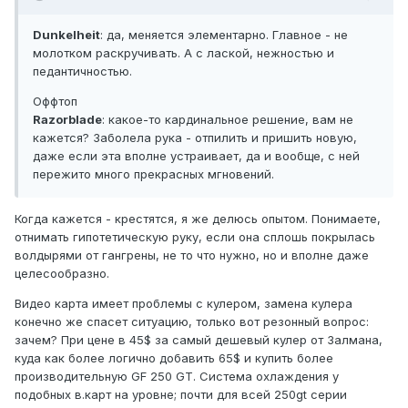
Dunkelheit
: да, меняется элементарно. Главное - не
молотком раскручивать. А с лаской, нежностью и
педантичностью.
Оффтоп
Razorblade
: какое-то кардинальное решение, вам не
кажется? Заболела рука - отпилить и пришить новую,
даже если эта вполне устраивает, да и вообще, с ней
пережито много прекрасных мгновений.
Когда кажется - крестятся, я же делюсь опытом. Понимаете,
отнимать гипотетическую руку, если она сплошь покрылась
волдырями от гангрены, не то что нужно, но и вполне даже
целесообразно.
Видео карта имеет проблемы с кулером, замена кулера
конечно же спасет ситуацию, только вот резонный вопрос:
зачем? При цене в 45$ за самый дешевый кулер от Залмана,
куда как более логично добавить 65$ и купить более
производительную GF 250 GT. Система охлаждения у
подобных в.карт на уровне; почти для всей 250gt серии