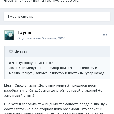
чтобы с ней возиться, а так... пустое все это.
1 месяц спустя...
Taymer
Опубликовано
27 июля, 2010
Цитата
а что тут кощунственного?
дело 5-ти минут - снять кулер приподнять этикетку и
масла капнуть, закрыть этикетку и поствить кулер назад.
Млин! Специалисты! Дело пяти минут :) Пришлось весь
разобрать что-бы добратся до этой чёртовой этикетки! Но
зато новый опыт :)
Ещё хотел спросить там видимо термопаста везде была, ну и
соответственно я её оторвал пока разбирал. Это плохо? И