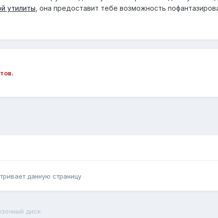
ой утилиты
, она предоставит тебе возможность пофантазироват
тов.
тривает данную страницу
узочный диск