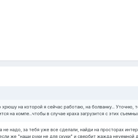
хрюшу на которой я сейчас работаю, на болванку... Уточню, то
тся на компе...чтобы в случае краха загрузится с этих съемн
 не надо, за тебя уже все сделали, найди на просторах интер
 если же "наши руки не для скуки" и свербит жажда неуемной 