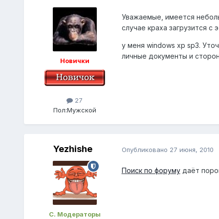
Уважаемые, имеется неболь
случае краха загрузится с 
у меня windows xp sp3. Уто
личные документы и сторон
Новички
27
Пол:
Мужской
Yezhishe
Опубликовано
27 июня, 2010
Поиск по форуму
даёт порою
С. Модераторы