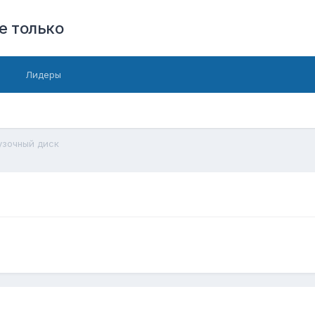
е только
Лидеры
узочный диск