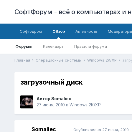
СофтФорум - всё о компьютерах и н
Софтодром
Обзор
Активность
Модераторы
Форумы
Календарь
Правила форума
Главная
Операционные системы
Windows 2K/XP
загр
загрузочный диск
Автор
Somaliec
27 июня, 2010
в
Windows 2K/XP
Somaliec
Опубликовано
27 июня, 2010