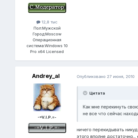
12,8 тыс
Пол:
Мужской
Город:
Moscow
Операционная
система:
Windows 10
Pro x64 Licensed
Andrey_al
Опубликовано
27 июня, 2010
Цитата
Как мне перекинуть свою 
не все что сейчас находи
-=V.I.P.=-
ничего перекидывать никуда
этого вполне достаточно...