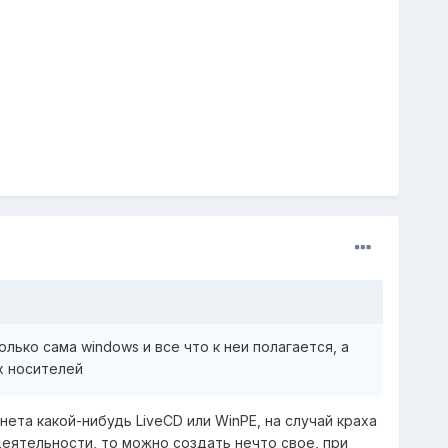
лько сама windows и все что к неи полагается, а
ых носителей
нета какой-нибудь LiveCD или WinPE, на случай краха
деятельности, то можно создать нечто свое, при