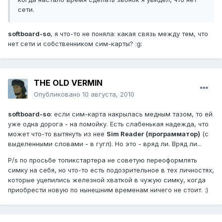
сети.
softboard-so
, я что-то не поняла: какая связь между тем, что
нет сети и собственником сим-карты? :g:
THE OLD VERMIN
Опубликовано
10 августа, 2010
softboard-so
: если сим-карта накрылась медным тазом, то ей
уже одна дорога - на помойку. Есть слабенькая надежда, что
может что-то вытянуть из нее
Sim Reader (программатор)
(с
выделенными словами - в гугл). Но это - вряд ли. Вряд ли...
P/s по просьбе топикстартера не советую переоформлять
симку на себя, но что-то есть подозрительное в тех личностях,
которые уцепились железной хваткой в чужую симку, когда
приобрести новую по нынешним временам ничего не стоит. :)