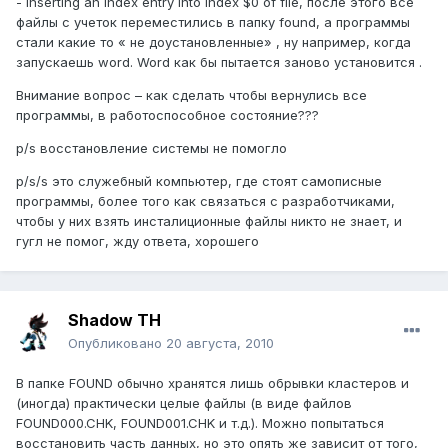
- Inserting an index entry into index $0 of file, после этого все
файлы с учеток переместились в папку found, а программы
стали какие то « не доустановленные» , ну например, когда
запускаешь word. Word как бы пытается заново установится .
Внимание вопрос – как сделать чтобы вернулись все
программы, в работоспособное состояние???
p/s восстановление системы не помогло
p/s/s это служебный компьютер, где стоят самописные
программы, более того как связаться с разработчиками,
чтобы у них взять инсталиционные файлы никто не знает, и
гугл не помог, жду ответа, хорошего
Shadow TH
Опубликовано
20 августа, 2010
В папке FOUND обычно хранятся лишь обрывки кластеров и
(иногда) практически целые файлы (в виде файлов
FOUND000.CHK, FOUND001.CHK и т.д.). Можно попытаться
восстановить часть данных, но это опять же зависит от того,