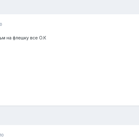
0
м на флешку все О.К
10