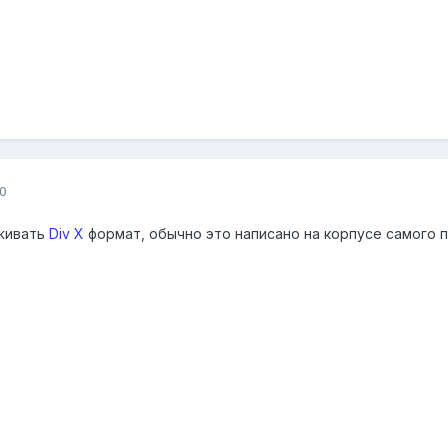
0
живать
Div X
формат, обычно это написано на корпусе самого пле