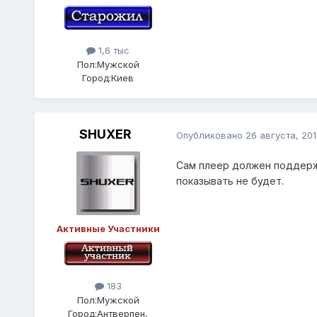
1,6 тыс
Пол:
Мужской
Город:
Киев
SHUXER
Опубликовано
26 августа, 201
Сам плеер должен поддер
показывать не будет.
Активные Участники
183
Пол:
Мужской
Город:
Антверпен,