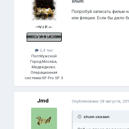
shum
:
Попробуй записать фильм на
или флешке. Если бы дело б
-=V.I.P.=-
2,4 тыс
Пол:
Мужской
Город:
Москва,
Медведково.
Операционная
система:
XP Pro SP 3
Jmd
Опубликовано
28 августа, 201
shum сказал: