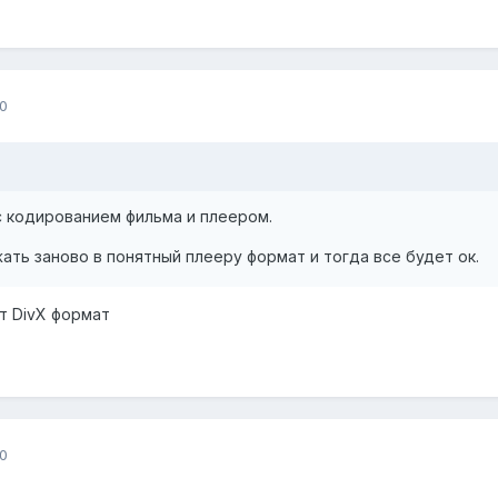
0
с кодированием фильма и плеером.
ать заново в понятный плееру формат и тогда все будет ок.
т DivX формат
0