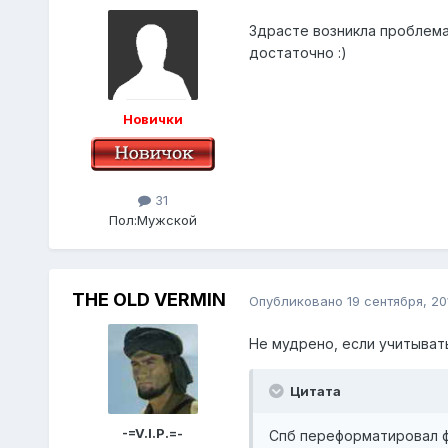
Здрасте возникла проблема 
достаточно :)
Новички
31
Пол:
Мужской
THE OLD VERMIN
Опубликовано
19 сентября, 20
Не мудрено, если учитывать
Цитата
-=V.I.P.=-
Спб переформатировал ф