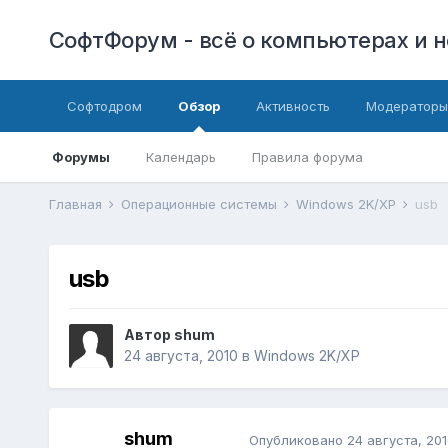
СофтФорум - всё о компьютерах и н
Софтодром
Обзор
Активность
Модераторы
Форумы
Календарь
Правила форума
Главная
Операционные системы
Windows 2K/XP
usb
usb
Автор
shum
24 августа, 2010
в
Windows 2K/XP
shum
Опубликовано
24 августа, 201