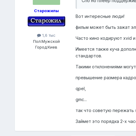
Спб но плеер поддержив
Старожилы
Вот интересные люди!
фильм может быть зажат эл
1,6 тыс
Часто кино кодируют xvid и
Пол:
Мужской
Город:
Киев
Имеется также куча дополн
стандартов.
Такими отклонениями могут
превышение размера кадро
qpel,
gmc...
так что советую пережать (
Займет это порядка 2-х часо