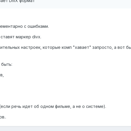
ает DivX формат
ементарно с ошибками.
 ставят маркер divx.
ительных настроек, которые комп "хавает" запросто, а вот бы
 быть:
в,
если речь идет об одном фильме, а не о системе).
в..