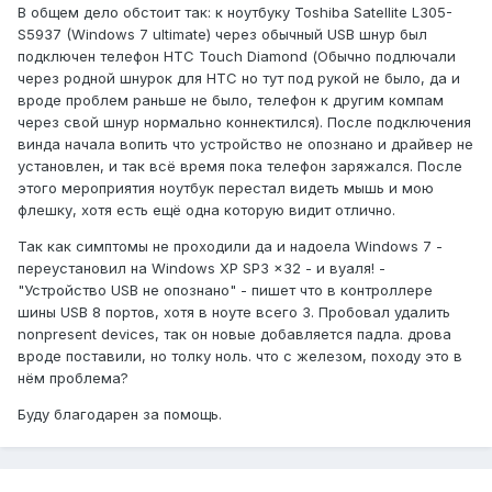
В общем дело обстоит так: к ноутбуку Toshiba Satellite L305-
S5937 (Windows 7 ultimate) через обычный USB шнур был
подключен телефон HTC Touch Diamond (Обычно подлючали
через родной шнурок для HTC но тут под рукой не было, да и
вроде проблем раньше не было, телефон к другим компам
через свой шнур нормально коннектился). После подключения
винда начала вопить что устройство не опознано и драйвер не
установлен, и так всё время пока телефон заряжался. После
этого мероприятия ноутбук перестал видеть мышь и мою
флешку, хотя есть ещё одна которую видит отлично.
Так как симптомы не проходили да и надоела Windows 7 -
переустановил на Windows XP SP3 x32 - и вуаля! -
"Устройство USB не опознано" - пишет что в контроллере
шины USB 8 портов, хотя в ноуте всего 3. Пробовал удалить
nonpresent devices, так он новые добавляется падла. дрова
вроде поставили, но толку ноль. что с железом, походу это в
нём проблема?
Буду благодарен за помощь.