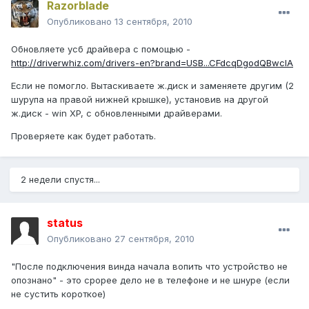
Razorblade
Опубликовано
13 сентября, 2010
Обновляете усб драйвера с помощью -
http://driverwhiz.com/drivers-en?brand=USB...CFdcqDgodQBwcIA
Если не помогло. Вытаскиваете ж.диск и заменяете другим (2
шурупа на правой нижней крышке), установив на другой
ж.диск - win XP, с обновленными драйверами.
Проверяете как будет работать.
2 недели спустя...
status
Опубликовано
27 сентября, 2010
"После подключения винда начала вопить что устройство не
опознано" - это срорее дело не в телефоне и не шнуре (если
не сустить короткое)