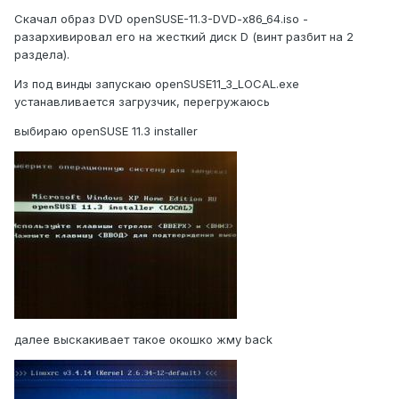
Скачал образ DVD openSUSE-11.3-DVD-x86_64.iso -
разархивировал его на жесткий диск D (винт разбит на 2
раздела).
Из под винды запускаю openSUSE11_3_LOCAL.exe
устанавливается загрузчик, перегружаюсь
выбираю openSUSE 11.3 installer
далее выскакивает такое окошко жму back