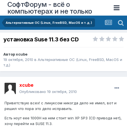
СофтФорум - всё о
компьютерах и не только
Альтернативные ОС (Linux, FreeBSD, MacOS и т.д.)
установка Suse 11.3 без CD
Автор
xcube
19 октября, 2010
в
Альтернативные ОС (Linux, FreeBSD, MacOS и
т.д.)
xcube
Опубликовано
19 октября, 2010
Приветствую всех! с линуксом никогда дело не имел, вот и
решил что пора это дело исправить.
Есть ноут eee 1000H на нем стоит win XP SP3 (CD привода нет),
хочу перейти на SUSE 11.3.