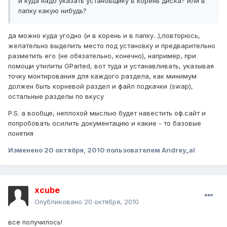
и куда надо указать установщику в корень диска? или в
папку какую нибудь?
да можно куда угодно (и в корень и в папку...),повторюсь,
желательно выделить место под установку и предварительно
разметить его (не обязательно, конечно), например, при
помощи утилиты GParted, вот туда и устанавливать, указывая
точку монтирования для каждого раздела, как минимум
должен быть корневой раздел и файл подкачки (swap),
остальные разделы по вкусу
P.S. а вообще, неплохой мыслью будет навестить оф.сайт и
попробовать осилить документацию и какие - то базовые
понятия
Изменено
20 октября, 2010
пользователем Andrey_al
xcube
Опубликовано
20 октября, 2010
все получилось!