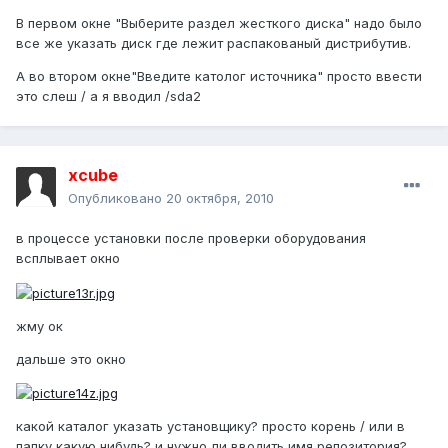
В первом окне "Выберите раздел жесткого диска" надо было
все же указать диск где лежит распакованый дистрибутив.
А во втором окне"Введите католог источника" просто ввести
это слеш / а я вводил /sda2
xcube
Опубликовано
20 октября, 2010
в процессе установки после проверки оборудования
всплывает окно
жму ок
дальше это окно
какой каталог указать установщику? просто корень / или в
папку какую нибудь? и нужно ли вводить имя репозитория?