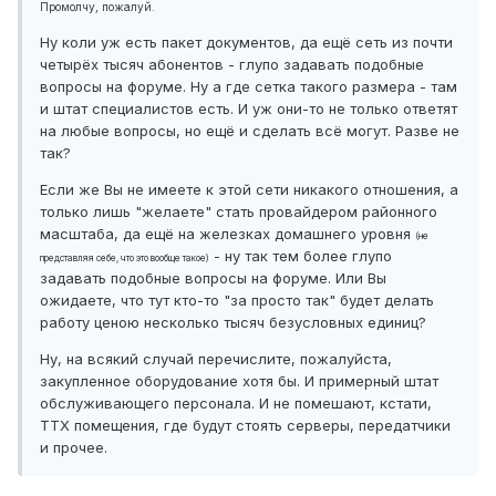
Промолчу, пожалуй.
Ну коли уж есть пакет документов, да ещё сеть из почти
четырёх тысяч абонентов - глупо задавать подобные
вопросы на форуме. Ну а где сетка такого размера - там
и штат специалистов есть. И уж они-то не только ответят
на любые вопросы, но ещё и сделать всё могут. Разве не
так?
Если же Вы не имеете к этой сети никакого отношения, а
только лишь "желаете" стать провайдером районного
масштаба, да ещё на железках домашнего уровня
(не
- ну так тем более глупо
представляя себе, что это вообще такое)
задавать подобные вопросы на форуме. Или Вы
ожидаете, что тут кто-то "за просто так" будет делать
работу ценою несколько тысяч безусловных единиц?
Ну, на всякий случай перечислите, пожалуйста,
закупленное оборудование хотя бы. И примерный штат
обслуживающего персонала. И не помешают, кстати,
ТТХ помещения, где будут стоять серверы, передатчики
и прочее.