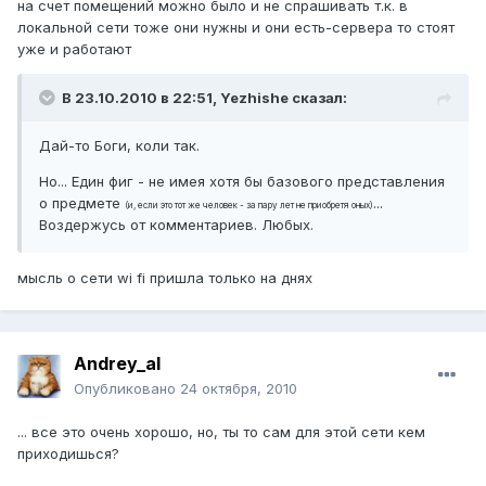
на счет помещений можно было и не спрашивать т.к. в
локальной сети тоже они нужны и они есть-сервера то стоят
уже и работают
В 23.10.2010 в 22:51, Yezhishe сказал:
Дай-то Боги, коли так.
Но... Един фиг - не имея хотя бы базового представления
о предмете
...
(и, если это тот же человек - за пару лет не приобретя оных)
Воздержусь от комментариев. Любых.
мысль о сети wi fi пришла только на днях
Andrey_al
Опубликовано
24 октября, 2010
... все это очень хорошо, но, ты то сам для этой сети кем
приходишься?