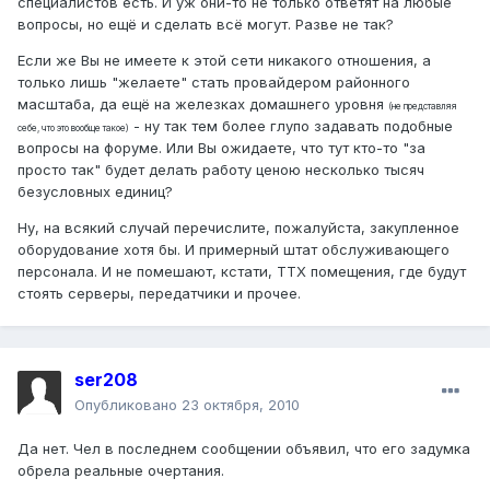
специалистов есть. И уж они-то не только ответят на любые
вопросы, но ещё и сделать всё могут. Разве не так?
Если же Вы не имеете к этой сети никакого отношения, а
только лишь "желаете" стать провайдером районного
масштаба, да ещё на железках домашнего уровня
(не представляя
- ну так тем более глупо задавать подобные
себе, что это вообще такое)
вопросы на форуме. Или Вы ожидаете, что тут кто-то "за
просто так" будет делать работу ценою несколько тысяч
безусловных единиц?
Ну, на всякий случай перечислите, пожалуйста, закупленное
оборудование хотя бы. И примерный штат обслуживающего
персонала. И не помешают, кстати, ТТХ помещения, где будут
стоять серверы, передатчики и прочее.
ser208
Опубликовано
23 октября, 2010
Да нет. Чел в последнем сообщении объявил, что его задумка
обрела реальные очертания.