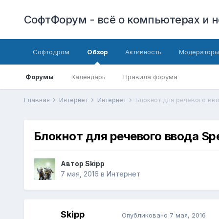
СофтФорум - всё о компьютерах и н
Софтодром
Обзор
Активность
Модераторы
Форумы
Календарь
Правила форума
Главная
Интернет
Интернет
Блокнот для речевого вв
Блокнот для речевого ввода Sp
Автор
Skipp
7 мая, 2016
в
Интернет
Skipp
Опубликовано
7 мая, 2016