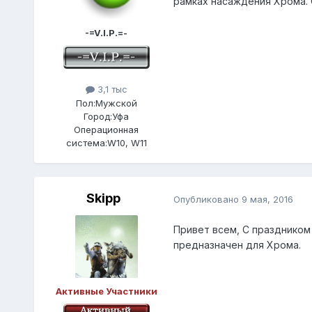
рамках насаждения Хрома. 
-=V.I.P.=-
3,1 тыс
Пол:
Мужской
Город:
Уфа
Операционная
система:
W10, W11
Skipp
Опубликовано
9 мая, 2016
Привет всем, С праздником
предназначен для Хрома.
Активные Участники