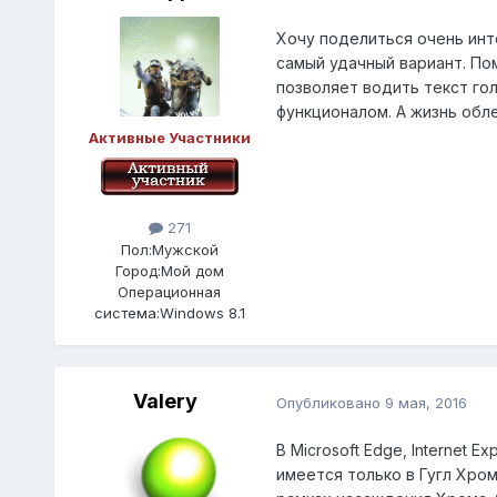
Хочу поделиться очень ин
самый удачный вариант. По
позволяет водить текст гол
функционалом. А жизнь обле
Активные Участники
271
Пол:
Мужской
Город:
Мой дом
Операционная
система:
Windows 8.1
Valery
Опубликовано
9 мая, 2016
В Microsoft Edge, Internet 
имеется только в Гугл Хром