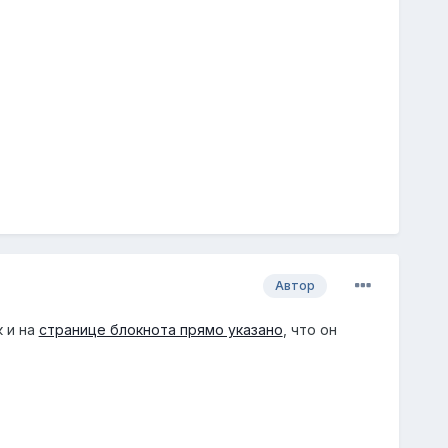
Автор
к и на
странице блокнота прямо указано
, что он