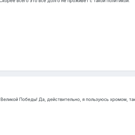
Скорее всего это всё долго не проживет с такой политикой.
 Великой Победы! Да, действительно, я пользуюсь хромом, та