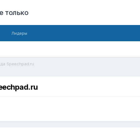
е только
Лидеры
ода Speechpad.ru
eechpad.ru