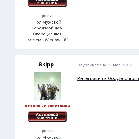
271
Пол:
Мужской
Город:
Мой дом
Операционная
система:
Windows 8.1
Skipp
Опубликовано
12 мая, 2016
Интеграция в Google Chrom
Активные Участники
271
Пол:
Мужской