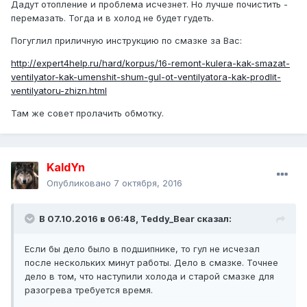
Дадут отопление и проблема исчезнет. Но лучше почистить -
перемазать. Тогда и в холод не будет гудеть.
Погуглил приличную инструкцию по смазке за Вас:
http://expert4help.ru/hard/korpus/16-remont-kulera-kak-smazat-
ventilyator-kak-umenshit-shum-gul-ot-ventilyatora-kak-prodlit-
ventilyatoru-zhizn.html
Там же совет пролачить обмотку.
KaldYn
Опубликовано
7 октября, 2016
В 07.10.2016 в 06:48,
Teddy_Bear
сказал:
Если бы дело было в подшипнике, то гул не исчезал
после нескольких минут работы. Дело в смазке. Точнее
дело в том, что наступили холода и старой смазке для
разогрева требуется время.