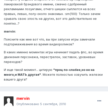
лакировкой брэндового имени, смачно сдобренный
рекламными лозунгами, отчего шишки сыплются на всех:
правых, левых, полу-около знакомых. :sm(100): Только зачем
срывать свою злость на других, вот это действительно не
понятно...?
mervin
:
Поясните как мне вот что, вы при запуске игры замечали
подтормаживания во время видеороликов?
В каких именно моментах игры начинает падать фпс, во время
движения персонажа, перестрелок, заставок, уровневых
переходов?
И еще такой момент... цитирую
"проц по-слабее,но не на
много,и МАТЬ другая"
. Можете полностью озвучить железки
вашего друга?
mervin
Опубликовано
5 сентября, 2010