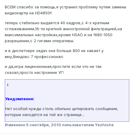
ВСЕМ спасибо за помощь,я устранил проблему путем замены
видеокарты на HD4850!!
теперь стабильно выдается 40 кадров,с 4-х кратным
сглаживанием,16-ти кратной анизотропной фильтрацией,на
максимальных настройках,кроме HSAO и на 1680-1050
разрешении,с 2 гигами оперативы.
и в диспетчере задач она больше 800 не хавает у
мну,Виндовс 7 профессионал.
и да,игра лицензионная,простите если что не так
сказал,просто настроение УГ!
i
Уведомление:
Нет особой нужды столь обильно цитировать сообщения,
которые находятся на той же странице...
Изменено
5 сентября, 2010
пользователем Yezhishe