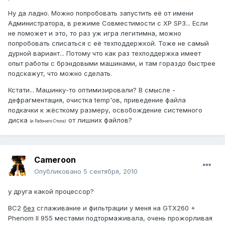
Ну да ладно. Можно попробовать запустить её от имени
Администратора, в режиме Совместимости с ХР SP3... Если
не поможет и это, то раз уж игра легитимна, можно
попробовать списаться с её техподдержкой. Тоже не самый
дурной вариант... Потому что как раз техподдержка имеет
опыт работы с брэндовыми машинами, и там гораздо быстрее
подскажут, что можно сделать.
Кстати... Машинку-то оптимизировали? В смысле -
дефрагментация, очистка temp'ов, приведение файла
подкачки к жёсткому размеру, освобождение системного
диска
от лишних файлов?
(и Рабочего Стола)
Cameroon
Опубликовано
5 сентября, 2010
у друга какой процессор?
BC2
без
сглаживание и фильтрации у меня на GTX260 +
Phenom II 955 местами подтормаживала, очень прожорливая