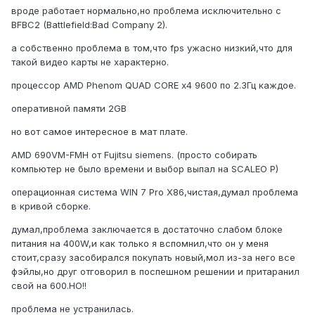
вроде работает нормально,но проблема исключительно с
BFBC2 (Battlefield:Bad Company 2).
а собственно проблема в том,что fps ужасно низкий,что для
такой видео карты не характерно.
процессор AMD Phenom QUAD CORE x4 9600 по 2.3Гц каждое.
оперативной памяти 2GB
но вот самое интересное в мат плате.
AMD 690VM-FMH от Fujitsu siemens. (просто собирать
компьютер не было времени и выбор выпал на SCALEO P)
операционная система WIN 7 Pro X86,чистая,думал проблема
в кривой сборке.
думал,проблема заключается в достаточно слабом блоке
питания на 400W,и как только я вспомнил,что он у меня
стоит,сразу засобирался покупать новый,мол из-за него все
фэйлы,но друг отговорил в поспешном решении и притаранил
свой на 600.НО!!
проблема не устранилась.