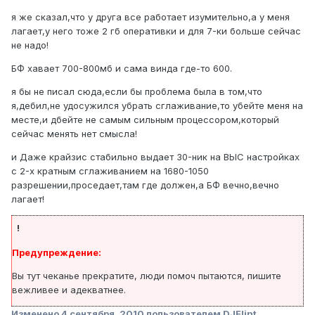
я же сказал,что у друга все работает изумительно,а у меня
лагает,у него тоже 2 гб оперативки и для 7-ки больше сейчас
не надо!
БФ хавает 700-800мб и сама винда где-то 600.
я бы не писал сюда,если бы проблема была в том,что
я,дебил,не удосужился убрать сглаживание,то убейте меня на
месте,и дбейте не самым сильным процессором,который
сейчас менять нет смысла!
и Даже крайзис стабильно выдает 30-ник на ВЫС настройках
с 2-х кратным сглаживанием на 1680-1050
разрешении,проседает,там где должен,а БФ вечно,вечно
лагает!
!
Предупреждение:
Вы тут чеканье прекратите, люди помоч пытаются, пишите
вежливее и адекватнее.
Изменено
4 сентября, 2010
пользователем DJFlint