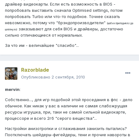
драйвер видеокарты. Если есть возможность в BIOS -
попробовать выставить сначала Optimised settings, потом
попробовать Turbo или что-то подобное. Точнее сказать
невозможно, потому что "брэндопроизводители"
(шоб их приподнял
о
да
заказывают для себя BIOS и драйверы, достаточно
шлёпнуло)
сильно отличающиеся от нормальных.
За что им - величайшее "спасибо"...
Razorblade
Опубликовано
2 сентября, 2010
mervin
:
Собственно..., для игр подобной этой проседания в фпс - дело
обычное. Как никак у вас в наличии не самая слабожрущая
ресурсы игрушка, при, таки не самой сильной видеокарте,
процессоре и всего 2гб "серого вещества"...
Настройки анизотропки и сглаживания занизить пытались?
Поотключать шейдеры-фигейдеры, тени и прочие навороты в