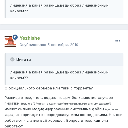
лицензия,а какая разница,ведь образ лицензионный
качаем??
Yezhishe
Опубликовано
5 сентября, 2010
Цитата
лицензия,а какая разница,ведь образ лицензионный
качаем??
С официального сервера или таки с торрента?
Разница в том, что в подавляющем большинстве случаев
пиратки
(пусть их в P2P сетях и называют гордо "оригинальными лицензионными образами")
имеют сильно модифицированные системные файлы
(для снятия
, что приводит к непредсказуемым последствиям. Не, они
защиты)
работают - с этим всё хорошо... Вопрос в том,
как
они
работают.