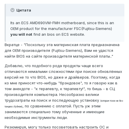
Цитата
Its an ECS AMD690VM-FMH motherboard, since this is an
OEM product for the manufacturer FSC(Fujitsu-Siemens)
you will not
find an bios on ECS website.
Вкратце - "Поскольку эта материнская плата предназначена
для OEM производителя (Fujitsu-Siemens), Вам не удастся
найти BIOS на сайте производителя материнской платы.."
Добавлю, что подобного рода продукты чаще всего
отличаются немалыми сложностями при поиске обновлённых
версий не то что BIOS, но даже и драйверов. Поэтому, когда
ко мне приносят что-нибудь "брэндовое", то я говорю как в
том анекдоте - "к терапевту, к терапевту!", то бишь - в СЦ
производителя компьютера. Несообразно велики
трудозатраты на поиск и последующую установку
(которая тоже не без
, по сравнению с оплатой. Пусть уж этим
танцев с бубном)
занимаются специально тому обученные и имеющие
необходимые инструменты люди.
Резюмируя, могу только посоветовать настроить ОС и