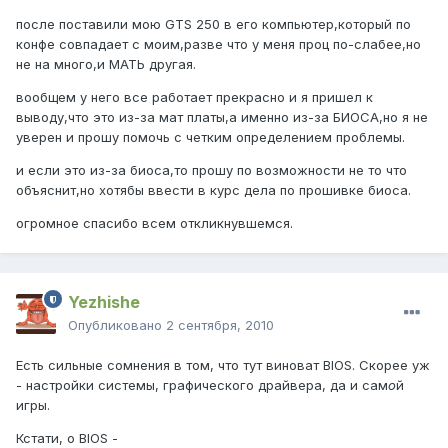
после поставили мою GTS 250 в его компьютер,который по
конфе совпадает с моим,разве что у меня проц по-слабее,но
не на много,и МАТЬ другая.
вообщем у него все работает прекрасно и я пришел к
выводу,что это из-за мат платы,а именно из-за БИОСА,но я не
уверен и прошу помочь с четким определением проблемы.
и если это из-за биоса,то прошу по возможности не то что
объяснит,но хотябы ввести в курс дела по прошивке биоса.
огромное спасибо всем откликнувшемся.
Yezhishe
Опубликовано
2 сентября, 2010
Есть сильные сомнения в том, что тут виноват BIOS. Скорее уж
- настройки системы, графического драйвера, да и сам
о
й
игры.
Кстати, о BIOS -