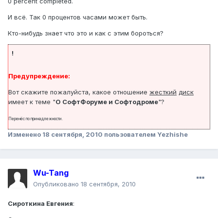
0 percent completed.
И всё. Так 0 процентов часами может быть.
Кто-нибудь знает что это и как с этим бороться?
!
Предупреждение:
Вот скажите пожалуйста, какое отношение
жесткий
диск
имеет к теме "
О СофтФоруме и Софтодроме
"?
Перенёс по принадлежности.
Изменено
18 сентября, 2010
пользователем Yezhishe
Wu-Tang
Опубликовано
18 сентября, 2010
Сироткина Евгения
: