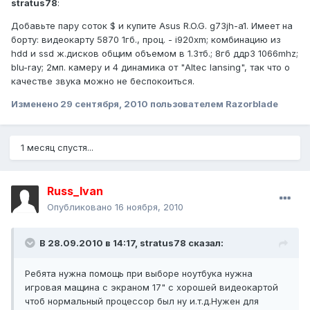
stratus78
:
Добавьте пару соток $ и купите Asus R.O.G. g73jh-a1. Имеет на
борту: видеокарту 5870 1гб., проц. - i920xm; комбинацию из
hdd и ssd ж.дисков общим объемом в 1.3тб.; 8гб ддр3 1066mhz;
blu-ray; 2мп. камеру и 4 динамика от "Altec lansing", так что о
качестве звука можно не беспокоиться.
Изменено
29 сентября, 2010
пользователем Razorblade
1 месяц спустя...
Russ_Ivan
Опубликовано
16 ноября, 2010
В 28.09.2010 в 14:17, stratus78 сказал:
Ребята нужна помощь при выборе ноутбука нужна
игровая мащина с экраном 17" с хорошей видеокартой
чтоб нормальный процессор был ну и.т.д.Нужен для