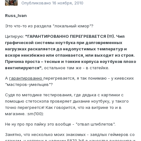
Опубликовано
16 ноября, 2010
Russ_Ivan
Это что-то из раздела "локальный юмор"?
Цитирую:
"ГАРАНТИРОВАННО ПЕРЕГРЕВАЕТСЯ (!!!). Чип
графической системы ноутбука при долговременных
нагрузках раскаляется до недопустимых температур и
вскоре неизбежно или отпаивается, или выходит из строя.
Причина проста – тесные и тонкие корпуса ноутбуков плохо
вентилируются"
, остальное там же - в статейке.
А
гарантированно
перегревается, я так понимаю - у киевских
"мастеров-умельцев"?
Судя по методике тестирования, где дядька с картинки с
помощью стетоскопа проверяет дыхание ноутбуку, у такого
точно перегреется! Как говорится, что на витрине то и в
магазине. :sm(100):
Не ну про про пайку это вообще - "отвал штиблетов".
Занятно, что несколько моих знакомых - заядлых геймеров со
стажем, у которых в наличии 5870 1гб в качестве видеочипа и