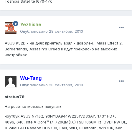
Toshiba Satellite l670-17k
Yezhishe
Опубликовано
28 сентября, 2010
ASUS K52D - на днях приятель взял - доволен... Mass Effect 2,
Borderlands, Assasin's Creed II идут прекрасно на высоких
настройках.
Wu-Tang
Опубликовано
28 сентября, 2010
stratus78
:
На розетке можешь покупать.
ноутбук ASUS N71JQ, 90NYDA944W2251VD33AY, 17.3" HD+,
4096, 640, Intel® Core™ i7-720QM(1.6) FSB 1066MHz, DVD±RW DL,
1024MB ATI Radeon HD5730, LAN, WiFi, Bluetooth, Win7HP, веб