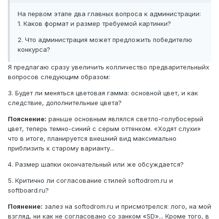
На первом этапе два главных вопроса к администрации:
1. Каков формат и размер требуемой картинки?
2. Что администрация может предложить победителю
конкурса?
Я предлагаю сразу увеличить колличество предварительныйх
вопросов следующим образом:
3. Будет ли меняться цветовая гамма: основной цвет, и как
следствие, дополнительные цвета?
Пояснение:
раньше основным являлся светло-голубосерый
цвет, теперь темно-синий с серым оттенком. «Ходят слухи»
что в итоге, планируется внешний вид максимально
приблизить к старому варианту...
4. Размер шапки окончательный или же обсуждается?
5. Критично ли согласование стилей softodrom.ru и
softboard.ru?
Поянение:
залез на softodrom.ru и присмотрелся: лого, на мой
взгляд, ни как не согласовано со занком «SD»... Кроме того, в