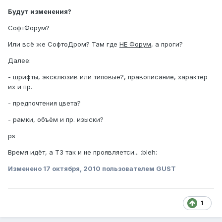
Будут изменения?
СофтФорум?
Или всё же СофтоДром? Там где
НЕ Форум
, а проги?
Далее:
- шрифты, эксклюзив или типовые?, правописание, характер
их и пр.
- предпочтения цвета?
- рамки, объём и пр. изыски?
ps
Время идёт, а ТЗ так и не проявляетси... :bleh:
Изменено
17 октября, 2010
пользователем GUST
1