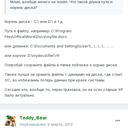
Млин, вообще ничего не понял. Что такое длина пути и
корень диска?
Корень диска - C:\ или D:\ и т.д.
Путь к файлу, например: C:\Program
Files\Office\Word\Docs\myfile.docx
или длиннее: C:\Documents and Settings\User1\...\...\...\... ... ...
или короче: D:\mydocs\file1.rtf
Попробуй сохранять файлы в папке поближе к корню диска.
Также лучше не хранить файлы с данными на диске, где стоит
ОС, во избежание потерь данных при крахе системы.
Сегодня это, вообще-то, перестраховка, но на осях старше ХР
было актуально.
Teddy_Bear
Опубликовано
9 марта, 2012