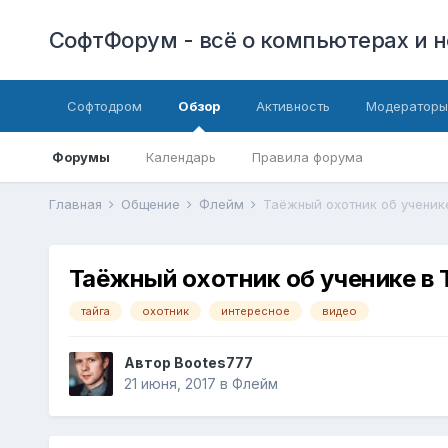
СофтФорум - всё о компьютерах и н
Софтодром
Обзор
Активность
Модераторы
Форумы
Календарь
Правила форума
Главная
Общение
Флейм
Таёжный охотник об ученик
Таёжный охотник об ученике в Т
тайга
охотник
интересное
видео
Автор
Bootes777
21 июня, 2017
в
Флейм