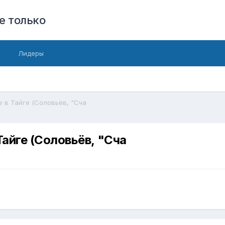
е только
Лидеры
е в Тайге (Соловьёв, "Сча
айге (Соловьёв, "Сча