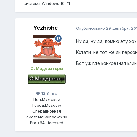
система:
Windows 10, 11
Yezhishe
Опубликовано
29 декабря, 20
Ну да, ну да, помню эту хо
Кстати, не тот же ли перс
Вот уж где конкретная клини
С. Модераторы
12,8 тыс
Пол:
Мужской
Город:
Moscow
Операционная
система:
Windows 10
Pro x64 Licensed