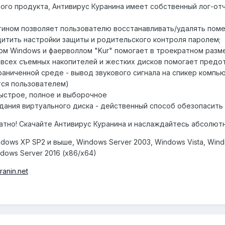
сного продукта, Антивирус Куранина имеет собственный лог-о
тином позволяет пользователю восстанавливать/удалять пом
итить настройки защиты и родительского контроля паролем;
ом Windows и фаерволлом "Kur" помогает в троекратном разме
ия всех съемных накопителей и жестких дисков помогает предо
раниченной среде - вывод звукового сигнала на спикер компь
тся пользователем)
быстрое, полное и выборочное
дания виртуального диска - действенный способ обезопасить
атно! Скачайте Антивирус Куранина и наслаждайтесь абсолют
ows XP SP2 и выше, Windows Server 2003, Windows Vista, Windo
ndows Server 2016 (x86/x64)
uranin.net