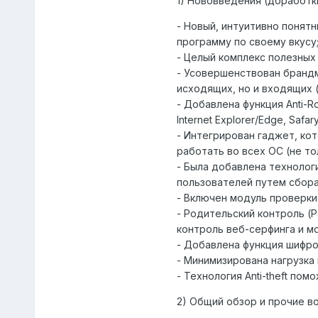
1) Нововведения (доработк
- Новый, интуитивно понят
программу по своему вкусу
- Целый комплекс полезных
- Усовершенствован брандм
исходящих, но и входящих 
- Добавлена функция Anti-R
Internet Explorer/Edge, Safary
- Интегрирован гаджет, ко
работать во всех ОС (не тол
- Была добавлена технолог
пользователей путем сбора
- Включен модуль проверки и
- Родительский контроль (P
контроль веб-серфинга и м
- Добавлена функция шифро
- Минимизирована нагрузка
- Технология Anti-theft п
2) Общий обзор и прочие в