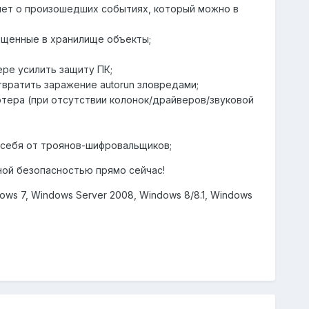
тчет о произошедших событиях, который можно в
ещенные в хранилище объекты;
ре усилить защиту ПК;
твратить заражение autorun зловредами;
ютера (при отсутствии колонок/драйверов/звуковой
 себя от троянов-шифровальщиков;
ной безопасностью прямо сейчас!
ws 7, Windows Server 2008, Windows 8/8.1, Windows