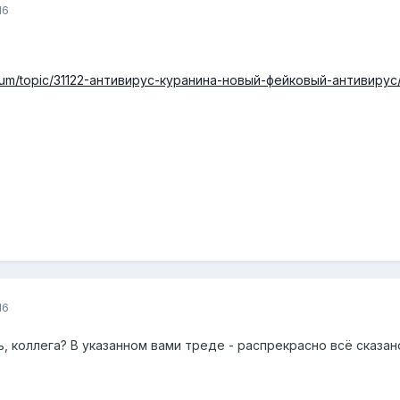
16
forum/topic/31122-антивирус-куранина-новый-фейковый-антивирус
16
ть, коллега? В указанном вами треде - распрекрасно всё сказан