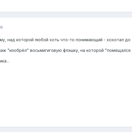
16
хму, над которой любой хоть что-то понимающий - хохотал до с
онаж "изобрёл" восьмигиговую флэшку, на которой "помещался
ка...