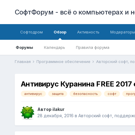
СофтФорум - всё о компьютерах и н
Софтодром
Обзор
Активность
Модераторы
Форумы
Календарь
Правила форума
Главная
Программное обеспечение
Авторский софт, п
Антивирус Куранина FREE 2017 ed
антивирус
защита
безопасность
софт
прог
Автор
ilakur
28 декабря, 2016
в
Авторский софт, поддерж