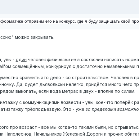
форматике отправим его на конкурс, где я буду защищать свой про
уссию" можно закрывать.
, увы -
один
человек
физически
не в состоянии
написать норма
ewall'ом совмещённым, конкурируя с достаточно немаленькими
 уместно сравнить это дело - со строительством. Человек в 
очку. Да, будет дьявольски нелегко, придётся много чего пр
ядом выкопать, если вода метрах в двух - вполне по силам.
иэтажку с коммуникациями возвести - увы, кое-что поперёк ра
цатиэтажку трёхподъездую. Это - уже
за пределами возможно
хого про возраст - все мы когда-то такими были, но отрывать
ии Наполеонов, Начальников Железной Дороги и прочих обита