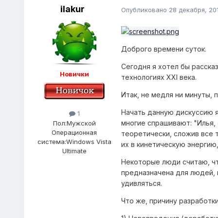
ilakur
Опубликовано
28 декабря, 20
Доброго времени суток.
Сегодня я хотел бы расска
Новички
технологиях XXI века.
Итак, не медля ни минуты, 
Начать данную дискуссию я
1
многие спрашивают: "Илья, 
Пол:
Мужской
Операционная
теоретически, сложив все 
система:
Windows Vista
их в кинетическую энергию
Ultimate
Некоторые люди считаю, что
предназначена для людей, и
удивляться.
Что же, причину разработк