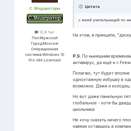
Цитата
С. Модераторы
с моей учительницей по ин
12,8 тыс
На этом, в принципе, "диск
Пол:
Мужской
Город:
Moscow
Операционная
система:
Windows 10
P.S.
По нынешним временам
Pro x64 Licensed
антивирус, да ещё и с Fir
Полагаю, тут будет вполне
одноэтажную избушку в один
возможно. Даже и колодец р
Но вот даже панельную пят
глобальное - хотя бы двад
школьника.
Не хочу сказать ничего пло
навеки оставшись в компан