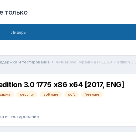
е только
Лидеры
оддержка и тестирование
Антивирус Куранина FREE 2017 edition 3.
ition 3.0 1775 x86 x64 [2017, ENG]
рамма
secuirty
software
soft
freeware
ка и тестирование