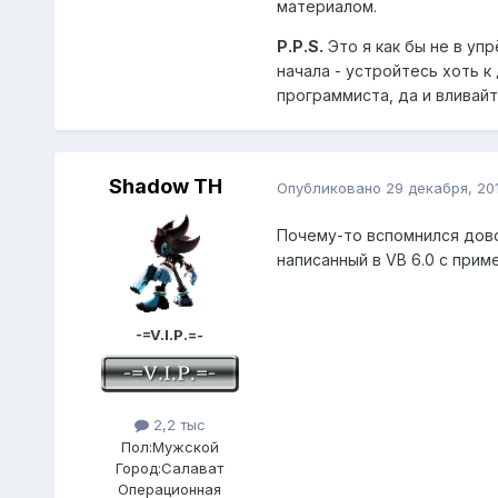
материалом.
P.P.S.
Это я как бы не в уп
начала - устройтесь хоть к
программиста, да и вливайт
Shadow TH
Опубликовано
29 декабря, 20
Почему-то вспомнился дово
написанный в VB 6.0 с прим
-=V.I.P.=-
2,2 тыс
Пол:
Мужской
Город:
Салават
Операционная