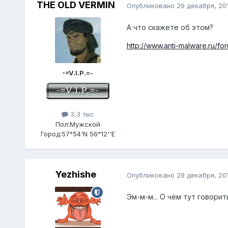
THE OLD VERMIN
Опубликовано
29 декабря, 20
А что скажете об этом?
http://www.anti-malware.ru/
-=V.I.P.=-
3,3 тыс
Пол:
Мужской
Город:
57°54'N 56°12''E
Yezhishe
Опубликовано
29 декабря, 20
Эм-м-м... О чём тут говори