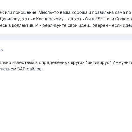
рёк или поношение! Мысль-то ваша хороша и правильна сама по
 Данилову, хоть к Касперскому - да хоть бы в ESET или Comod
есь в коллектив. И - реализуйте свои идеи... Уверен - если ид
16
льно известный в определённых кругах "антивирус" Иммуните
енением BAT-файлов...