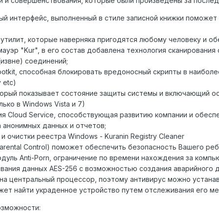
и и совершенствования, которые были произведены за послед
ный интерфейс, выполненный в стиле записной книжки поможе
;
 утилит, которые наверняка пригодятся любому человеку и о
ауэр "Kur", в его состав добавлена технология сканирования
(извне) соединений;
ootkit, способная блокировать вредоносный скрипты в наиболее
 etc)
торый показывает состояние защиты системы и включающий о
ько в Windows Vista и 7)
ия Cloud Service, способствующая развитию компании и обес
 анонимных данных и отчетов;
 очистки реестра Windows - Kuranin Registry Cleaner
arental Control) поможет обеспечить безопасность Вашего ре
одуль Anti-Porn, ограничение по времени нахождения за компь
вания данных AES-256 с возможностью создания аварийного д
 на центральный процессор, поэтому антивирус можно устана
оможет найти украденное устройство путем отслеживания его 
озможности: